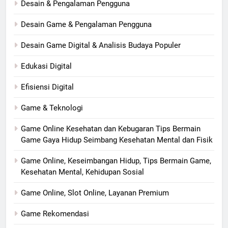
Desain & Pengalaman Pengguna
Desain Game & Pengalaman Pengguna
Desain Game Digital & Analisis Budaya Populer
Edukasi Digital
Efisiensi Digital
Game & Teknologi
Game Online Kesehatan dan Kebugaran Tips Bermain
Game Gaya Hidup Seimbang Kesehatan Mental dan Fisik
Game Online, Keseimbangan Hidup, Tips Bermain Game,
Kesehatan Mental, Kehidupan Sosial
Game Online, Slot Online, Layanan Premium
Game Rekomendasi