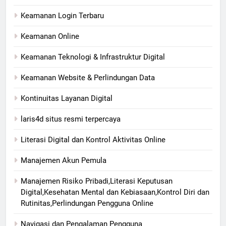
Keamanan Login Terbaru
Keamanan Online
Keamanan Teknologi & Infrastruktur Digital
Keamanan Website & Perlindungan Data
Kontinuitas Layanan Digital
laris4d situs resmi terpercaya
Literasi Digital dan Kontrol Aktivitas Online
Manajemen Akun Pemula
Manajemen Risiko Pribadi,Literasi Keputusan
Digital,Kesehatan Mental dan Kebiasaan,Kontrol Diri dan
Rutinitas,Perlindungan Pengguna Online
Navigasi dan Pengalaman Pengguna