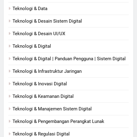
Teknologi & Data
Teknologi & Desain Sistem Digital
Teknologi & Desain UI/UX
Teknologi & Digital
Teknologi & Digital | Panduan Pengguna | Sistem Digital
Teknologi & Infrastruktur Jaringan
Teknologi & Inovasi Digital
Teknologi & Keamanan Digital
Teknologi & Manajemen Sistem Digital
Teknologi & Pengembangan Perangkat Lunak
Teknologi & Regulasi Digital