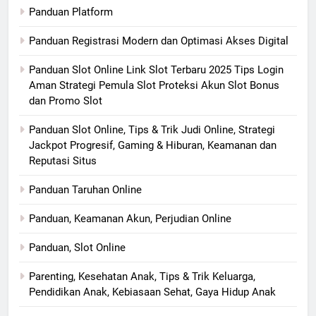
Panduan Platform
Panduan Registrasi Modern dan Optimasi Akses Digital
Panduan Slot Online Link Slot Terbaru 2025 Tips Login
Aman Strategi Pemula Slot Proteksi Akun Slot Bonus
dan Promo Slot
Panduan Slot Online, Tips & Trik Judi Online, Strategi
Jackpot Progresif, Gaming & Hiburan, Keamanan dan
Reputasi Situs
Panduan Taruhan Online
Panduan, Keamanan Akun, Perjudian Online
Panduan, Slot Online
Parenting, Kesehatan Anak, Tips & Trik Keluarga,
Pendidikan Anak, Kebiasaan Sehat, Gaya Hidup Anak