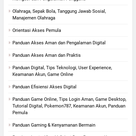
Olahraga, Sepak Bola, Tanggung Jawab Sosial,
Manajemen Olahraga
Orientasi Akses Pemula
Panduan Akses Aman dan Pengalaman Digital
Panduan Akses Aman dan Praktis
Panduan Digital, Tips Teknologi, User Experience,
Keamanan Akun, Game Online
Panduan Efisiensi Akses Digital
Panduan Game Online, Tips Login Aman, Game Desktop,
Tutorial Digital, Pokemon787, Keamanan Akun, Panduan
Pemula
Panduan Gaming & Kenyamanan Bermain