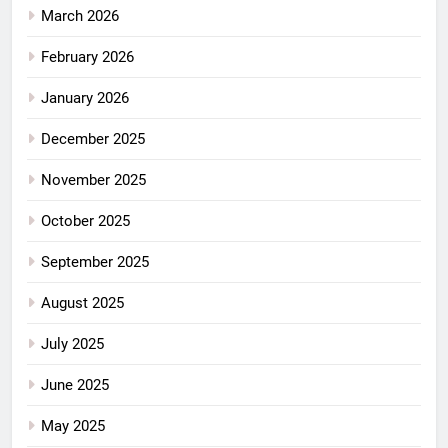
March 2026
February 2026
January 2026
December 2025
November 2025
October 2025
September 2025
August 2025
July 2025
June 2025
May 2025