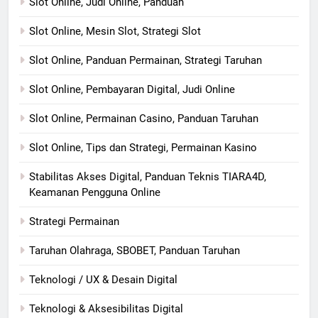
Slot Online, Judi Online, Panduan
Slot Online, Mesin Slot, Strategi Slot
Slot Online, Panduan Permainan, Strategi Taruhan
Slot Online, Pembayaran Digital, Judi Online
Slot Online, Permainan Casino, Panduan Taruhan
Slot Online, Tips dan Strategi, Permainan Kasino
Stabilitas Akses Digital, Panduan Teknis TIARA4D,
Keamanan Pengguna Online
Strategi Permainan
Taruhan Olahraga, SBOBET, Panduan Taruhan
Teknologi / UX & Desain Digital
Teknologi & Aksesibilitas Digital