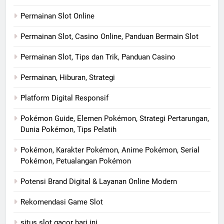
Permainan Slot Online
Permainan Slot, Casino Online, Panduan Bermain Slot
Permainan Slot, Tips dan Trik, Panduan Casino
Permainan, Hiburan, Strategi
Platform Digital Responsif
Pokémon Guide, Elemen Pokémon, Strategi Pertarungan,
Dunia Pokémon, Tips Pelatih
Pokémon, Karakter Pokémon, Anime Pokémon, Serial
Pokémon, Petualangan Pokémon
Potensi Brand Digital & Layanan Online Modern
Rekomendasi Game Slot
situs slot gacor hari ini