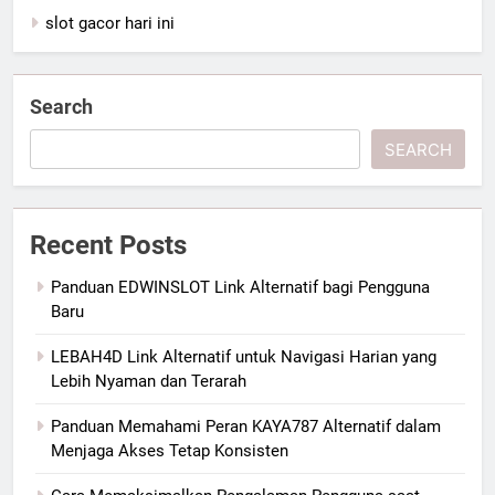
slot gacor hari ini
Search
SEARCH
Recent Posts
Panduan EDWINSLOT Link Alternatif bagi Pengguna
Baru
LEBAH4D Link Alternatif untuk Navigasi Harian yang
Lebih Nyaman dan Terarah
Panduan Memahami Peran KAYA787 Alternatif dalam
Menjaga Akses Tetap Konsisten