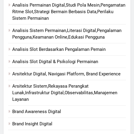
Analisis Permainan Digital,Studi Pola Mesin,Pengamatan
Ritme Slot,Strategi Bermain Berbasis Data,Perilaku
Sistem Permainan
Analisis Sistem Permainan,Literasi Digital,Pengalaman
Pengguna,Keamanan Online,Edukasi Pengguna
Analisis Slot Berdasarkan Pengalaman Pemain
Analisis Slot Digital & Psikologi Permainan
Arsitektur Digital, Navigasi Platform, Brand Experience
Arsitektur Sistem,Rekayasa Perangkat
Lunak,Infrastruktur Digital,Observabilitas,Manajemen
Layanan
Brand Awareness Digital
Brand Insight Digital