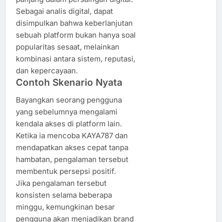
Sebagai analis digital, dapat
disimpulkan bahwa keberlanjutan
sebuah platform bukan hanya soal
popularitas sesaat, melainkan
kombinasi antara sistem, reputasi,
dan kepercayaan.
Contoh Skenario Nyata
Bayangkan seorang pengguna
yang sebelumnya mengalami
kendala akses di platform lain.
Ketika ia mencoba KAYA787 dan
mendapatkan akses cepat tanpa
hambatan, pengalaman tersebut
membentuk persepsi positif.
Jika pengalaman tersebut
konsisten selama beberapa
minggu, kemungkinan besar
pengguna akan menjadikan brand