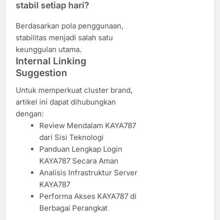
stabil setiap hari?
Berdasarkan pola penggunaan,
stabilitas menjadi salah satu
keunggulan utama.
Internal Linking
Suggestion
Untuk memperkuat cluster brand,
artikel ini dapat dihubungkan
dengan:
Review Mendalam KAYA787
dari Sisi Teknologi
Panduan Lengkap Login
KAYA787 Secara Aman
Analisis Infrastruktur Server
KAYA787
Performa Akses KAYA787 di
Berbagai Perangkat