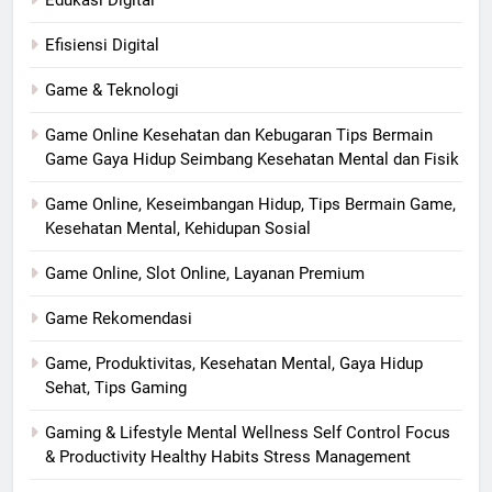
Efisiensi Digital
Game & Teknologi
Game Online Kesehatan dan Kebugaran Tips Bermain
Game Gaya Hidup Seimbang Kesehatan Mental dan Fisik
Game Online, Keseimbangan Hidup, Tips Bermain Game,
Kesehatan Mental, Kehidupan Sosial
Game Online, Slot Online, Layanan Premium
Game Rekomendasi
Game, Produktivitas, Kesehatan Mental, Gaya Hidup
Sehat, Tips Gaming
Gaming & Lifestyle Mental Wellness Self Control Focus
& Productivity Healthy Habits Stress Management