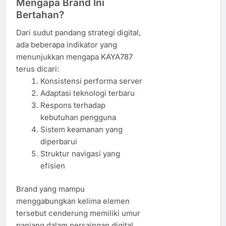
Mengapa Brand Ini
Bertahan?
Dari sudut pandang strategi digital,
ada beberapa indikator yang
menunjukkan mengapa KAYA787
terus dicari:
Konsistensi performa server
Adaptasi teknologi terbaru
Respons terhadap
kebutuhan pengguna
Sistem keamanan yang
diperbarui
Struktur navigasi yang
efisien
Brand yang mampu
menggabungkan kelima elemen
tersebut cenderung memiliki umur
panjang dalam persaingan digital.