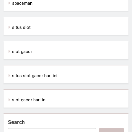
spaceman
situs slot
slot gacor
situs slot gacor hari ini
slot gacor hari ini
Search