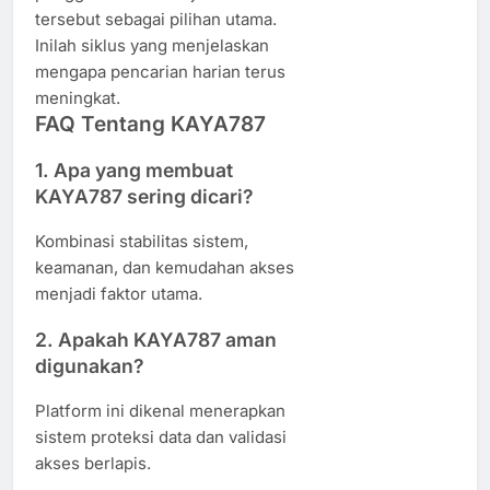
tersebut sebagai pilihan utama.
Inilah siklus yang menjelaskan
mengapa pencarian harian terus
meningkat.
FAQ Tentang KAYA787
1. Apa yang membuat
KAYA787 sering dicari?
Kombinasi stabilitas sistem,
keamanan, dan kemudahan akses
menjadi faktor utama.
2. Apakah KAYA787 aman
digunakan?
Platform ini dikenal menerapkan
sistem proteksi data dan validasi
akses berlapis.