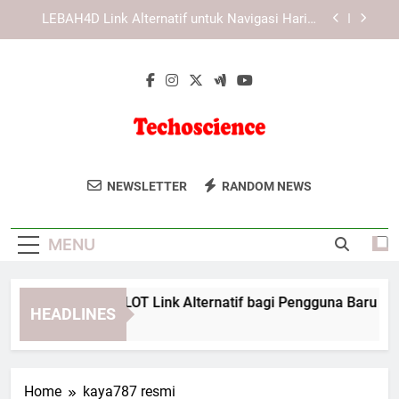
Skip
Panduan Memahami Peran KAYA787 Alternatif
to
dalam Menjaga Akses Tetap Konsisten
content
Cara Memaksimalkan Pengalaman Pengguna
saat Membuka LEBAH4D
Panduan EDWINSLOT Link Alternatif bagi
Pengguna Baru
LEBAH4D Link Alternatif untuk Navigasi Harian
yang Lebih Nyaman dan Terarah
Tech Teachers
Sumber Informasi Dan Tips Bagi Guru
Panduan Memahami Peran KAYA787 Alternatif
NEWSLETTER
RANDOM NEWS
dalam Menjaga Akses Tetap Konsisten
Log
Teknologi Di Tech Teachers Log. Untuk
Cara Memaksimalkan Pengalaman Pengguna
Pembelajaran Yang Lebih Baik.
saat Membuka LEBAH4D
MENU
nduan EDWINSLOT Link Alternatif bagi Pengguna Baru
HEADLINES
Weeks Ago
Home
kaya787 resmi