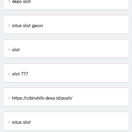
depo slot
situs slot gacor
slot
slot 777
https://cibiruhilir.desa.id/push/
situs slot