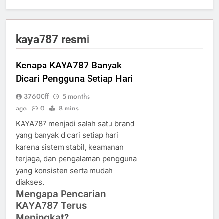
kaya787 resmi
Kenapa KAYA787 Banyak
Dicari Pengguna Setiap Hari
37600ff
5 months
ago
0
8 mins
KAYA787 menjadi salah satu brand
yang banyak dicari setiap hari
karena sistem stabil, keamanan
terjaga, dan pengalaman pengguna
yang konsisten serta mudah
diakses.
Mengapa Pencarian
KAYA787 Terus
Meningkat?