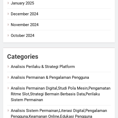
January 2025
December 2024
November 2024
October 2024
Categories
Analisis Perilaku & Strategi Platform
Analisis Permainan & Pengalaman Pengguna
Analisis Permainan Digital,Studi Pola Mesin,Pengamatan
Ritme Slot,Strategi Bermain Berbasis Data,Perilaku
Sistem Permainan
Analisis Sistem Permainan,Literasi Digital,Pengalaman
Pengguna,Keamanan Online,Edukasi Pengguna