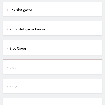
link slot gacor
situs slot gacor hari ini
Slot Gacor
slot
situs