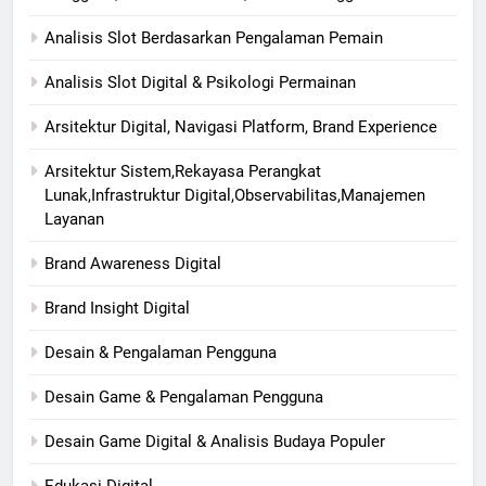
Analisis Slot Berdasarkan Pengalaman Pemain
Analisis Slot Digital & Psikologi Permainan
Arsitektur Digital, Navigasi Platform, Brand Experience
Arsitektur Sistem,Rekayasa Perangkat
Lunak,Infrastruktur Digital,Observabilitas,Manajemen
Layanan
Brand Awareness Digital
Brand Insight Digital
Desain & Pengalaman Pengguna
Desain Game & Pengalaman Pengguna
Desain Game Digital & Analisis Budaya Populer
Edukasi Digital