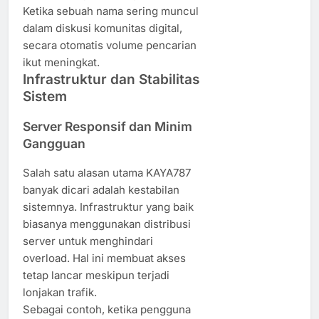
Ketika sebuah nama sering muncul
dalam diskusi komunitas digital,
secara otomatis volume pencarian
ikut meningkat.
Infrastruktur dan Stabilitas
Sistem
Server Responsif dan Minim
Gangguan
Salah satu alasan utama KAYA787
banyak dicari adalah kestabilan
sistemnya. Infrastruktur yang baik
biasanya menggunakan distribusi
server untuk menghindari
overload. Hal ini membuat akses
tetap lancar meskipun terjadi
lonjakan trafik.
Sebagai contoh, ketika pengguna