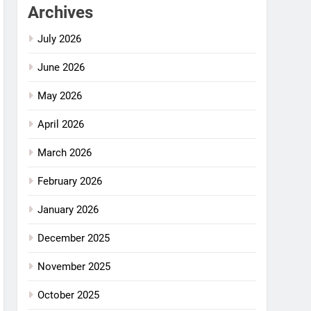
Archives
July 2026
June 2026
May 2026
April 2026
March 2026
February 2026
January 2026
December 2025
November 2025
October 2025