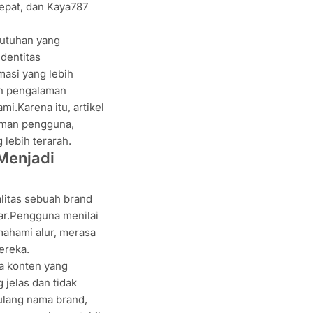
cepat, dan Kaya787
butuhan yang
dentitas
masi yang lebih
n pengalaman
i.Karena itu, artikel
aman pengguna,
 lebih terarah.
Menjadi
litas sebuah brand
luar.Pengguna menilai
ahami alur, merasa
ereka.
ka konten yang
elas dan tidak
ulang nama brand,