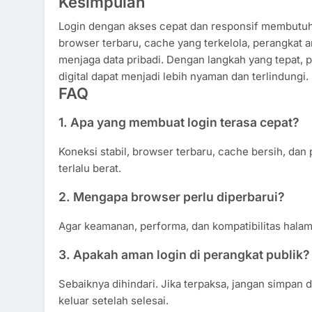
Kesimpulan
Login dengan akses cepat dan responsif membutuhk
browser terbaru, cache yang terkelola, perangkat 
menjaga data pribadi. Dengan langkah yang tepat,
digital dapat menjadi lebih nyaman dan terlindungi.
FAQ
1. Apa yang membuat login terasa cepat?
Koneksi stabil, browser terbaru, cache bersih, dan
terlalu berat.
2. Mengapa browser perlu diperbarui?
Agar keamanan, performa, dan kompatibilitas halam
3. Apakah aman login di perangkat publik?
Sebaiknya dihindari. Jika terpaksa, jangan simpan d
keluar setelah selesai.