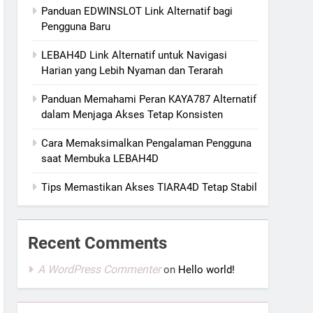
Panduan EDWINSLOT Link Alternatif bagi
Pengguna Baru
LEBAH4D Link Alternatif untuk Navigasi
Harian yang Lebih Nyaman dan Terarah
Panduan Memahami Peran KAYA787 Alternatif
dalam Menjaga Akses Tetap Konsisten
Cara Memaksimalkan Pengalaman Pengguna
saat Membuka LEBAH4D
Tips Memastikan Akses TIARA4D Tetap Stabil
Recent Comments
A WordPress Commenter
on
Hello world!