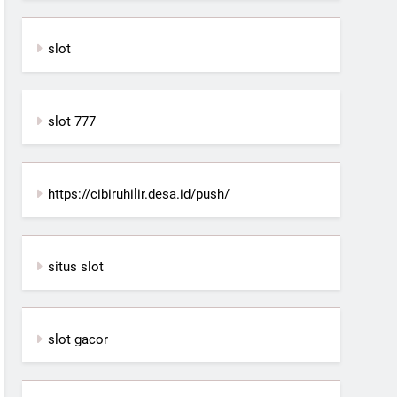
slot
slot 777
https://cibiruhilir.desa.id/push/
situs slot
slot gacor