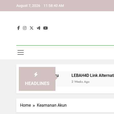
Skip
August 7, 2026
11:58:41 AM
to
content
Tec
Sumber Inf
 bagi Pengguna Baru
LEBAH4D Link Alternatif untuk Nav
2 Weeks Ago
HEADLINES
Home
Keamanan Akun