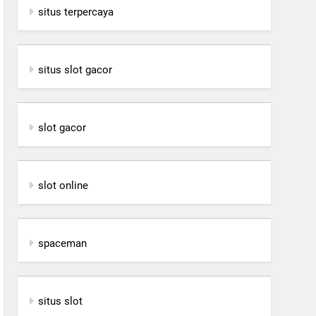
situs terpercaya
situs slot gacor
slot gacor
slot online
spaceman
situs slot