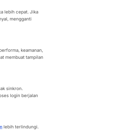
 lebih cepat. Jika
nyal, mengganti
performa, keamanan,
pat membuat tampilan
k sinkron.
es login berjalan
in
lebih terlindungi.