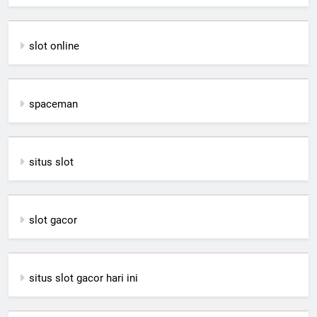
slot online
spaceman
situs slot
slot gacor
situs slot gacor hari ini