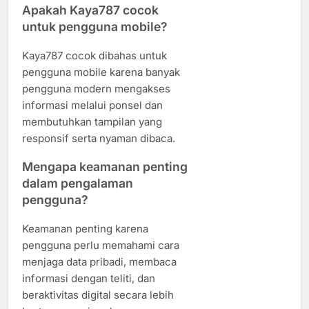
Apakah Kaya787 cocok
untuk pengguna mobile?
Kaya787 cocok dibahas untuk
pengguna mobile karena banyak
pengguna modern mengakses
informasi melalui ponsel dan
membutuhkan tampilan yang
responsif serta nyaman dibaca.
Mengapa keamanan penting
dalam pengalaman
pengguna?
Keamanan penting karena
pengguna perlu memahami cara
menjaga data pribadi, membaca
informasi dengan teliti, dan
beraktivitas digital secara lebih