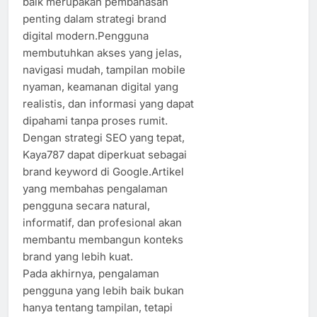
baik merupakan pembahasan
penting dalam strategi brand
digital modern.Pengguna
membutuhkan akses yang jelas,
navigasi mudah, tampilan mobile
nyaman, keamanan digital yang
realistis, dan informasi yang dapat
dipahami tanpa proses rumit.
Dengan strategi SEO yang tepat,
Kaya787 dapat diperkuat sebagai
brand keyword di Google.Artikel
yang membahas pengalaman
pengguna secara natural,
informatif, dan profesional akan
membantu membangun konteks
brand yang lebih kuat.
Pada akhirnya, pengalaman
pengguna yang lebih baik bukan
hanya tentang tampilan, tetapi