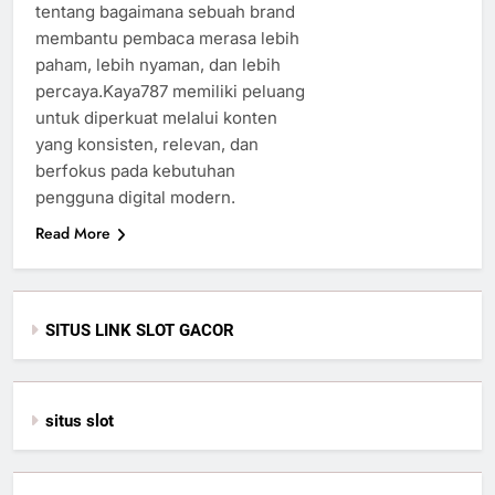
tentang bagaimana sebuah brand
membantu pembaca merasa lebih
paham, lebih nyaman, dan lebih
percaya.Kaya787 memiliki peluang
untuk diperkuat melalui konten
yang konsisten, relevan, dan
berfokus pada kebutuhan
pengguna digital modern.
Read More
SITUS LINK SLOT GACOR
situs slot