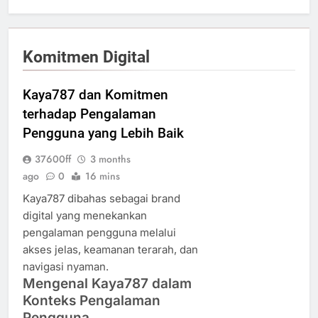
Komitmen Digital
Kaya787 dan Komitmen
terhadap Pengalaman
Pengguna yang Lebih Baik
37600ff
3 months
ago
0
16 mins
Kaya787 dibahas sebagai brand
digital yang menekankan
pengalaman pengguna melalui
akses jelas, keamanan terarah, dan
navigasi nyaman.
Mengenal Kaya787 dalam
Konteks Pengalaman
Pengguna