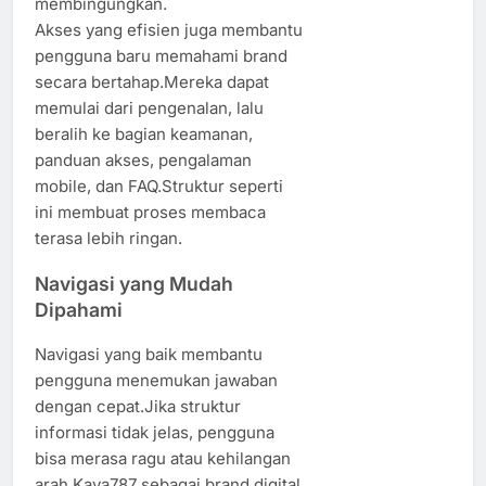
membingungkan.
Akses yang efisien juga membantu
pengguna baru memahami brand
secara bertahap.Mereka dapat
memulai dari pengenalan, lalu
beralih ke bagian keamanan,
panduan akses, pengalaman
mobile, dan FAQ.Struktur seperti
ini membuat proses membaca
terasa lebih ringan.
Navigasi yang Mudah
Dipahami
Navigasi yang baik membantu
pengguna menemukan jawaban
dengan cepat.Jika struktur
informasi tidak jelas, pengguna
bisa merasa ragu atau kehilangan
arah.Kaya787 sebagai brand digital