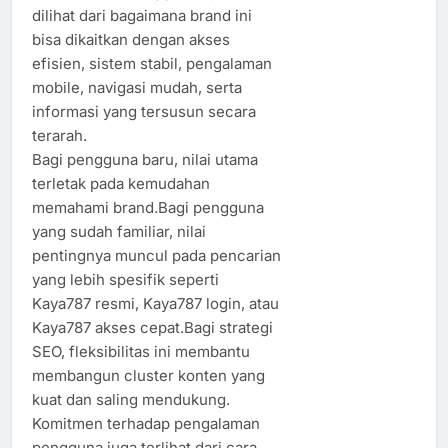
dilihat dari bagaimana brand ini
bisa dikaitkan dengan akses
efisien, sistem stabil, pengalaman
mobile, navigasi mudah, serta
informasi yang tersusun secara
terarah.
Bagi pengguna baru, nilai utama
terletak pada kemudahan
memahami brand.Bagi pengguna
yang sudah familiar, nilai
pentingnya muncul pada pencarian
yang lebih spesifik seperti
Kaya787 resmi, Kaya787 login, atau
Kaya787 akses cepat.Bagi strategi
SEO, fleksibilitas ini membantu
membangun cluster konten yang
kuat dan saling mendukung.
Komitmen terhadap pengalaman
pengguna juga terlihat dari cara