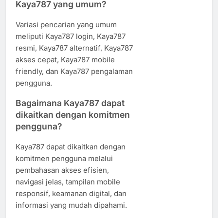
Kaya787 yang umum?
Variasi pencarian yang umum
meliputi Kaya787 login, Kaya787
resmi, Kaya787 alternatif, Kaya787
akses cepat, Kaya787 mobile
friendly, dan Kaya787 pengalaman
pengguna.
Bagaimana Kaya787 dapat
dikaitkan dengan komitmen
pengguna?
Kaya787 dapat dikaitkan dengan
komitmen pengguna melalui
pembahasan akses efisien,
navigasi jelas, tampilan mobile
responsif, keamanan digital, dan
informasi yang mudah dipahami.