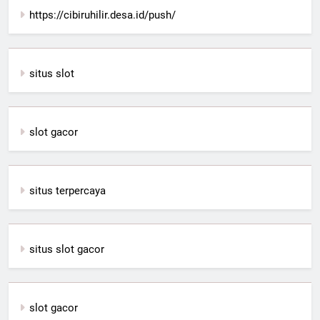
https://cibiruhilir.desa.id/push/
situs slot
slot gacor
situs terpercaya
situs slot gacor
slot gacor