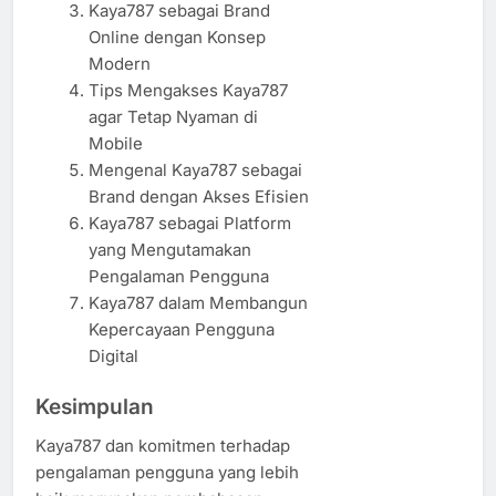
Kaya787 sebagai Brand
Online dengan Konsep
Modern
Tips Mengakses Kaya787
agar Tetap Nyaman di
Mobile
Mengenal Kaya787 sebagai
Brand dengan Akses Efisien
Kaya787 sebagai Platform
yang Mengutamakan
Pengalaman Pengguna
Kaya787 dalam Membangun
Kepercayaan Pengguna
Digital
Kesimpulan
Kaya787 dan komitmen terhadap
pengalaman pengguna yang lebih