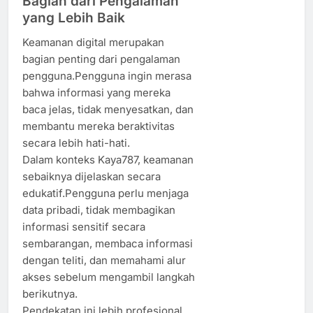
Bagian dari Pengalaman
yang Lebih Baik
Keamanan digital merupakan
bagian penting dari pengalaman
pengguna.Pengguna ingin merasa
bahwa informasi yang mereka
baca jelas, tidak menyesatkan, dan
membantu mereka beraktivitas
secara lebih hati-hati.
Dalam konteks Kaya787, keamanan
sebaiknya dijelaskan secara
edukatif.Pengguna perlu menjaga
data pribadi, tidak membagikan
informasi sensitif secara
sembarangan, membaca informasi
dengan teliti, dan memahami alur
akses sebelum mengambil langkah
berikutnya.
Pendekatan ini lebih profesional