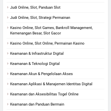
Judi Online, Slot, Panduan Slot
Judi Online, Slot, Strategi Permainan
Kasino Online, Slot Games, Bankroll Management,
Kemenangan Besar, Slot Gacor
Kasino Online, Slot Online, Permainan Kasino
Keamanan & Infrastruktur Digital
Keamanan & Teknologi Digital
Keamanan Akun & Pengelolaan Akses
Keamanan Aplikasi & Manajemen Identitas Digital
Keamanan dan Aksesibilitas Togel Online
Keamanan dan Panduan Bermain