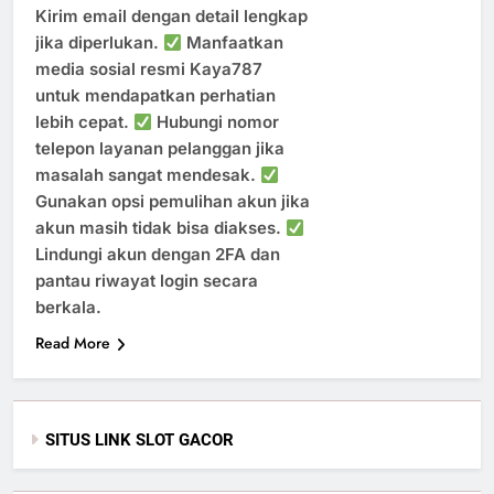
Kirim email dengan detail lengkap
jika diperlukan.
Manfaatkan
media sosial resmi Kaya787
untuk mendapatkan perhatian
lebih cepat.
Hubungi nomor
telepon layanan pelanggan jika
masalah sangat mendesak.
Gunakan opsi pemulihan akun jika
akun masih tidak bisa diakses.
Lindungi akun dengan 2FA dan
pantau riwayat login secara
berkala.
Read More
SITUS LINK SLOT GACOR