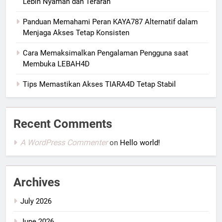
Lebih Nyaman dan Terarah
Panduan Memahami Peran KAYA787 Alternatif dalam
Menjaga Akses Tetap Konsisten
Cara Memaksimalkan Pengalaman Pengguna saat
Membuka LEBAH4D
Tips Memastikan Akses TIARA4D Tetap Stabil
Recent Comments
A WordPress Commenter
on
Hello world!
Archives
July 2026
June 2026