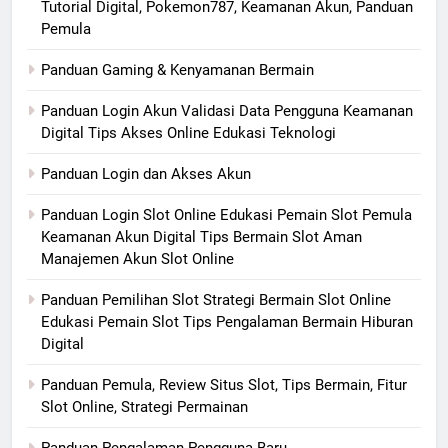
Tutorial Digital, Pokemon787, Keamanan Akun, Panduan
Pemula
Panduan Gaming & Kenyamanan Bermain
Panduan Login Akun Validasi Data Pengguna Keamanan
Digital Tips Akses Online Edukasi Teknologi
Panduan Login dan Akses Akun
Panduan Login Slot Online Edukasi Pemain Slot Pemula
Keamanan Akun Digital Tips Bermain Slot Aman
Manajemen Akun Slot Online
Panduan Pemilihan Slot Strategi Bermain Slot Online
Edukasi Pemain Slot Tips Pengalaman Bermain Hiburan
Digital
Panduan Pemula, Review Situs Slot, Tips Bermain, Fitur
Slot Online, Strategi Permainan