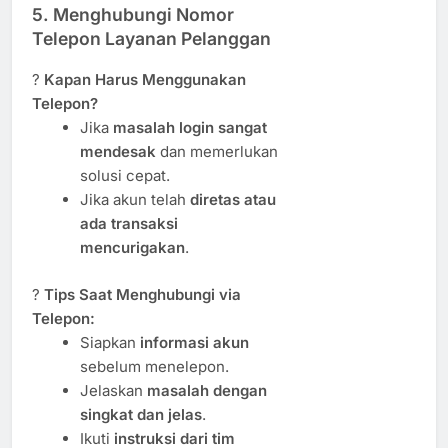
5. Menghubungi Nomor
Telepon Layanan Pelanggan
?
Kapan Harus Menggunakan
Telepon?
Jika
masalah login sangat
mendesak
dan memerlukan
solusi cepat.
Jika akun telah
diretas atau
ada transaksi
mencurigakan
.
?
Tips Saat Menghubungi via
Telepon:
Siapkan
informasi akun
sebelum menelepon.
Jelaskan
masalah dengan
singkat dan jelas
.
Ikuti
instruksi dari tim