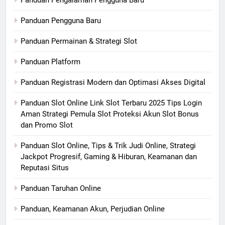
Panduan Pengalaman Pengguna Baru
Panduan Pengguna Baru
Panduan Permainan & Strategi Slot
Panduan Platform
Panduan Registrasi Modern dan Optimasi Akses Digital
Panduan Slot Online Link Slot Terbaru 2025 Tips Login
Aman Strategi Pemula Slot Proteksi Akun Slot Bonus
dan Promo Slot
Panduan Slot Online, Tips & Trik Judi Online, Strategi
Jackpot Progresif, Gaming & Hiburan, Keamanan dan
Reputasi Situs
Panduan Taruhan Online
Panduan, Keamanan Akun, Perjudian Online