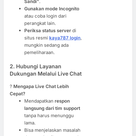
Sandi”
.
Gunakan mode Incognito
atau coba login dari
perangkat lain.
Periksa status server
di
situs resmi
kaya787 login
,
mungkin sedang ada
pemeliharaan.
2. Hubungi Layanan
Dukungan Melalui Live Chat
?
Mengapa Live Chat Lebih
Cepat?
Mendapatkan
respon
langsung dari tim support
tanpa harus menunggu
lama.
Bisa menjelaskan masalah