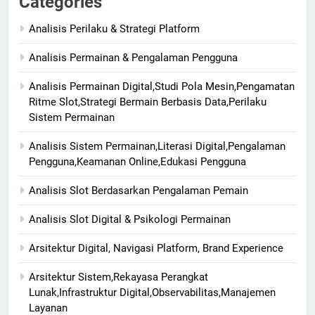
Categories
Analisis Perilaku & Strategi Platform
Analisis Permainan & Pengalaman Pengguna
Analisis Permainan Digital,Studi Pola Mesin,Pengamatan
Ritme Slot,Strategi Bermain Berbasis Data,Perilaku
Sistem Permainan
Analisis Sistem Permainan,Literasi Digital,Pengalaman
Pengguna,Keamanan Online,Edukasi Pengguna
Analisis Slot Berdasarkan Pengalaman Pemain
Analisis Slot Digital & Psikologi Permainan
Arsitektur Digital, Navigasi Platform, Brand Experience
Arsitektur Sistem,Rekayasa Perangkat
Lunak,Infrastruktur Digital,Observabilitas,Manajemen
Layanan