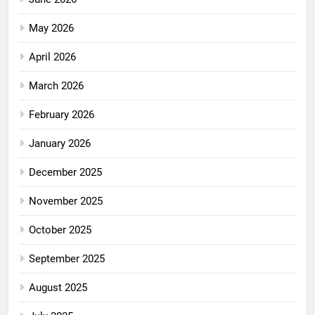
May 2026
April 2026
March 2026
February 2026
January 2026
December 2025
November 2025
October 2025
September 2025
August 2025