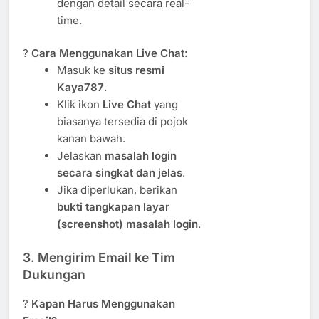
dengan detail secara real-
time.
?
Cara Menggunakan Live Chat:
Masuk ke
situs resmi
Kaya787
.
Klik ikon
Live Chat
yang
biasanya tersedia di pojok
kanan bawah.
Jelaskan
masalah login
secara singkat dan jelas
.
Jika diperlukan, berikan
bukti tangkapan layar
(screenshot) masalah login
.
3. Mengirim Email ke Tim
Dukungan
?
Kapan Harus Menggunakan