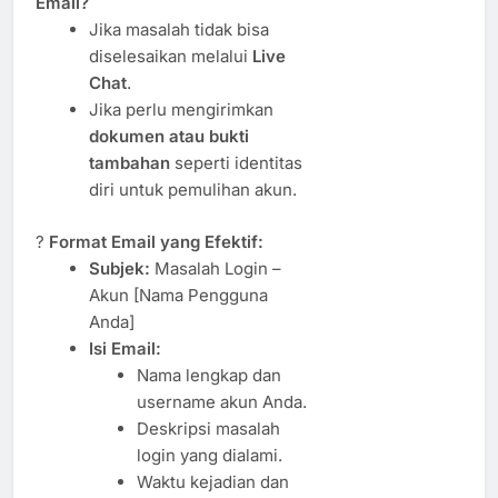
Email?
Jika masalah tidak bisa
diselesaikan melalui
Live
Chat
.
Jika perlu mengirimkan
dokumen atau bukti
tambahan
seperti identitas
diri untuk pemulihan akun.
?
Format Email yang Efektif:
Subjek:
Masalah Login –
Akun [Nama Pengguna
Anda]
Isi Email:
Nama lengkap dan
username akun Anda.
Deskripsi masalah
login yang dialami.
Waktu kejadian dan