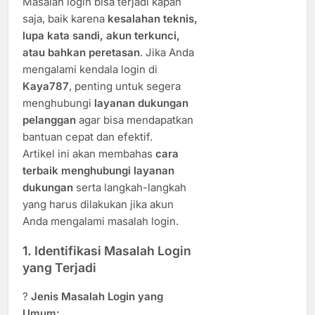
Masalah login bisa terjadi kapan
saja, baik karena
kesalahan teknis,
lupa kata sandi, akun terkunci,
atau bahkan peretasan
. Jika Anda
mengalami kendala login di
Kaya787
, penting untuk segera
menghubungi
layanan dukungan
pelanggan
agar bisa mendapatkan
bantuan cepat dan efektif.
Artikel ini akan membahas
cara
terbaik menghubungi layanan
dukungan
serta langkah-langkah
yang harus dilakukan jika akun
Anda mengalami masalah login.
1. Identifikasi Masalah Login
yang Terjadi
?
Jenis Masalah Login yang
Umum: