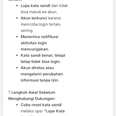
Lupa kata sandi
dan tidak
bisa masuk ke akun.
Akun terkunci
karena
mencoba login terlalu
sering.
Menerima notifikasi
aktivitas login
mencurigakan.
Kata sandi benar, tetapi
tetap tidak bisa login.
Akun diretas atau
mengalami perubahan
informasi tanpa izin.
?
Langkah Awal Sebelum
Menghubungi Dukungan:
Coba reset kata sandi
melalui opsi
“Lupa Kata