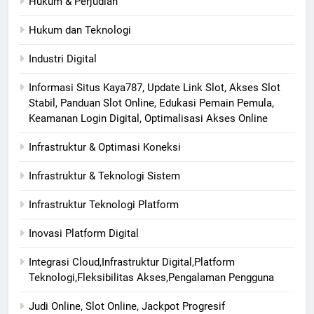
Hukum & Perjudian
Hukum dan Teknologi
Industri Digital
Informasi Situs Kaya787, Update Link Slot, Akses Slot
Stabil, Panduan Slot Online, Edukasi Pemain Pemula,
Keamanan Login Digital, Optimalisasi Akses Online
Infrastruktur & Optimasi Koneksi
Infrastruktur & Teknologi Sistem
Infrastruktur Teknologi Platform
Inovasi Platform Digital
Integrasi Cloud,Infrastruktur Digital,Platform
Teknologi,Fleksibilitas Akses,Pengalaman Pengguna
Judi Online, Slot Online, Jackpot Progresif