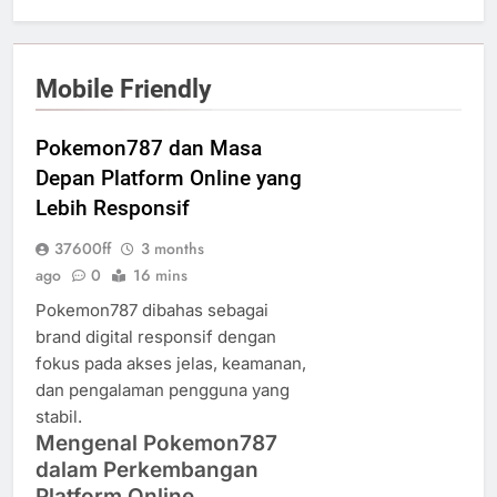
Mobile Friendly
Pokemon787 dan Masa
Depan Platform Online yang
Lebih Responsif
37600ff
3 months
ago
0
16 mins
Pokemon787 dibahas sebagai
brand digital responsif dengan
fokus pada akses jelas, keamanan,
dan pengalaman pengguna yang
stabil.
Mengenal Pokemon787
dalam Perkembangan
Platform Online