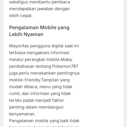
sekaligus membantu pembaca
mendapatkan jawaban dengan
lebih cepat.
Pengalaman Mobile yang
Lebih Nyaman
Mayoritas pengguna digital saat ini
terbiasa mengakses informasi
melalui perangkat mobile.Maka,
pembahasan tentang Pokemon787
juga perlu menekankan pentingnya
mobile-friendly.Tampilan yang
mudah dibaca, menu yang tidak
rumit, dan informasi yang tidak
terlalu padat menjadi faktor
penting dalam membangun
kenyamanan.
Pengalaman mobile yang baik tidak