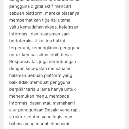
pengguna digital aktif mencari
sebuah platform, mereka biasanya
memperhatikan tiga hal utama,
yaitu kemudahan akses, kejelasan
informasi, dan rasa aman saat
berinteraksi.Jika tiga hal ini
terpenuhi, kemungkinan pengguna
untuk kembali akan lebih besar.
Responsivitas juga berhubungan
dengan kecepatan memahami
halaman.Sebuah platform yang
baik tidak membuat pengguna
berpikir terlalu lama hanya untuk
menemukan menu, membaca
informasi dasar, atau memahami
alur penggunaan.Desain yang rapi,
struktur konten yang logis, dan
bahasa yang mudah dipahami