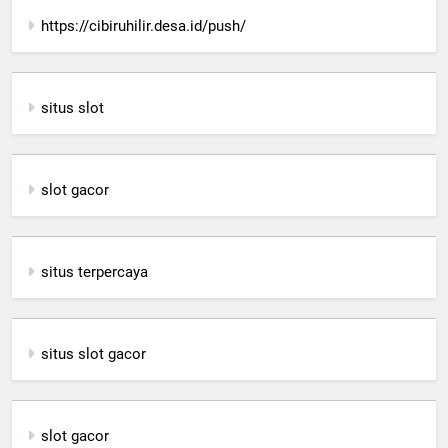
https://cibiruhilir.desa.id/push/
situs slot
slot gacor
situs terpercaya
situs slot gacor
slot gacor