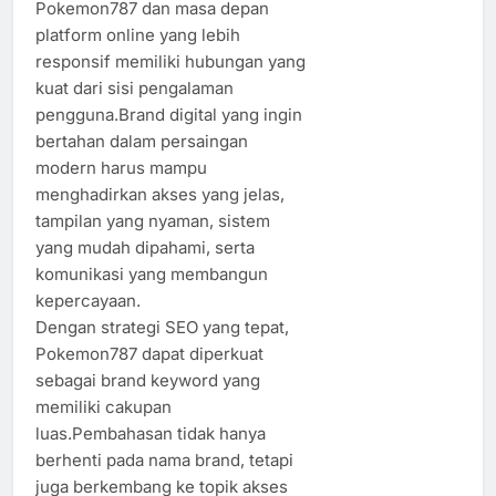
Pokemon787 dan masa depan
platform online yang lebih
responsif memiliki hubungan yang
kuat dari sisi pengalaman
pengguna.Brand digital yang ingin
bertahan dalam persaingan
modern harus mampu
menghadirkan akses yang jelas,
tampilan yang nyaman, sistem
yang mudah dipahami, serta
komunikasi yang membangun
kepercayaan.
Dengan strategi SEO yang tepat,
Pokemon787 dapat diperkuat
sebagai brand keyword yang
memiliki cakupan
luas.Pembahasan tidak hanya
berhenti pada nama brand, tetapi
juga berkembang ke topik akses