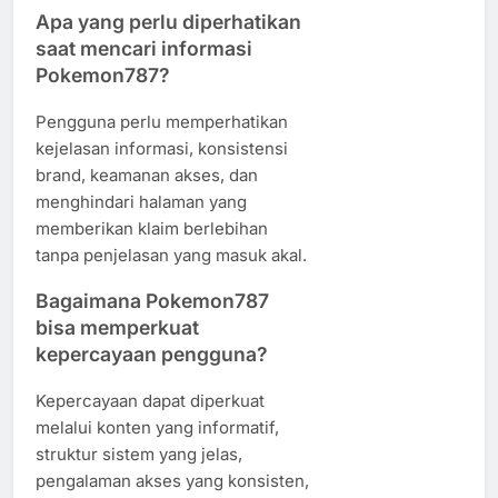
Apa yang perlu diperhatikan
saat mencari informasi
Pokemon787?
Pengguna perlu memperhatikan
kejelasan informasi, konsistensi
brand, keamanan akses, dan
menghindari halaman yang
memberikan klaim berlebihan
tanpa penjelasan yang masuk akal.
Bagaimana Pokemon787
bisa memperkuat
kepercayaan pengguna?
Kepercayaan dapat diperkuat
melalui konten yang informatif,
struktur sistem yang jelas,
pengalaman akses yang konsisten,