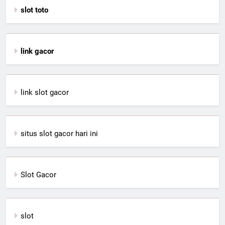
slot toto
link gacor
link slot gacor
situs slot gacor hari ini
Slot Gacor
slot