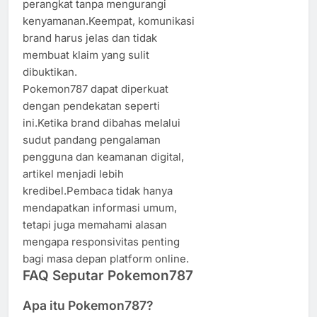
perangkat tanpa mengurangi
kenyamanan.Keempat, komunikasi
brand harus jelas dan tidak
membuat klaim yang sulit
dibuktikan.
Pokemon787 dapat diperkuat
dengan pendekatan seperti
ini.Ketika brand dibahas melalui
sudut pandang pengalaman
pengguna dan keamanan digital,
artikel menjadi lebih
kredibel.Pembaca tidak hanya
mendapatkan informasi umum,
tetapi juga memahami alasan
mengapa responsivitas penting
bagi masa depan platform online.
FAQ Seputar Pokemon787
Apa itu Pokemon787?