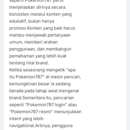
seperti Pokemon787 perlu
menjelaskan dirinya secara
konsisten melalui konten yang
edukatif, bukan hanya
promosi.Konten yang baik harus
mampu menjawab pertanyaan
umum, memberi arahan
penggunaan, dan membangun
pemahaman yang lebih kuat
tentang nilai brand.
Ketika seseorang mengetik “apa
itu Pokemon787” di mesin pencari,
kemungkinan besar ia sedang
berada pada tahap awal mengenal
brand.Sementara itu, pencarian
seperti “Pokemon787 login” atau
“Pokemon787 resmi” menunjukkan
intent yang lebih
navigational.Artinya, pengguna