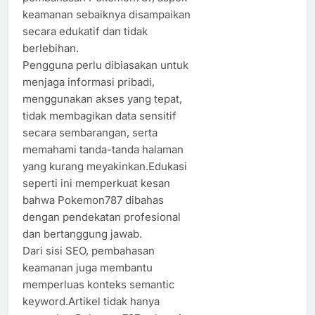
keamanan sebaiknya disampaikan
secara edukatif dan tidak
berlebihan.
Pengguna perlu dibiasakan untuk
menjaga informasi pribadi,
menggunakan akses yang tepat,
tidak membagikan data sensitif
secara sembarangan, serta
memahami tanda-tanda halaman
yang kurang meyakinkan.Edukasi
seperti ini memperkuat kesan
bahwa Pokemon787 dibahas
dengan pendekatan profesional
dan bertanggung jawab.
Dari sisi SEO, pembahasan
keamanan juga membantu
memperluas konteks semantic
keyword.Artikel tidak hanya