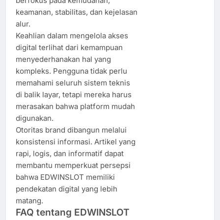
berfokus pada kemudahan,
keamanan, stabilitas, dan kejelasan
alur.
Keahlian dalam mengelola akses
digital terlihat dari kemampuan
menyederhanakan hal yang
kompleks. Pengguna tidak perlu
memahami seluruh sistem teknis
di balik layar, tetapi mereka harus
merasakan bahwa platform mudah
digunakan.
Otoritas brand dibangun melalui
konsistensi informasi. Artikel yang
rapi, logis, dan informatif dapat
membantu memperkuat persepsi
bahwa EDWINSLOT memiliki
pendekatan digital yang lebih
matang.
FAQ tentang EDWINSLOT