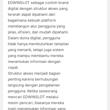
EDWINSLOT sebagai contoh brand
digital dengan struktur akses yang
terarah dapat dipahami dari
bagaimana sebuah platform
membangun alur pengguna yang
jelas, efisien, dan mudah dipahami.
Dalam dunia digital, pengguna
tidak hanya membutuhkan tampilan
yang menarik, tetapi juga sistem
yang mampu membantu mereka
menemukan informasi dengan
cepat.
Struktur akses menjadi bagian
penting karena berhubungan
langsung dengan pengalaman
pengguna. Ketika seseorang
mencari EDWINSLOT melalui
mesin pencari, biasanya mereka
ingin menemukan informasi yang