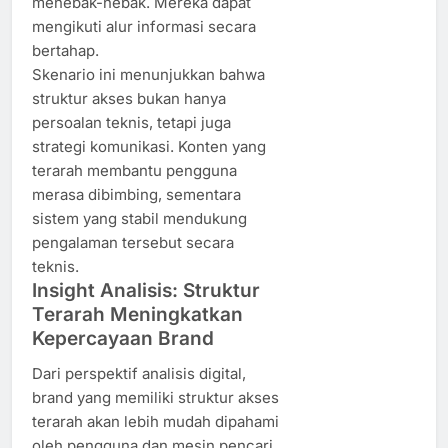
menebak-nebak. Mereka dapat
mengikuti alur informasi secara
bertahap.
Skenario ini menunjukkan bahwa
struktur akses bukan hanya
persoalan teknis, tetapi juga
strategi komunikasi. Konten yang
terarah membantu pengguna
merasa dibimbing, sementara
sistem yang stabil mendukung
pengalaman tersebut secara
teknis.
Insight Analisis: Struktur
Terarah Meningkatkan
Kepercayaan Brand
Dari perspektif analisis digital,
brand yang memiliki struktur akses
terarah akan lebih mudah dipahami
oleh pengguna dan mesin pencari.