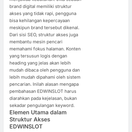
brand digital memiliki struktur
akses yang tidak rapi, pengguna
bisa kehilangan kepercayaan
meskipun brand tersebut dikenal.
Dari sisi SEO, struktur akses juga
membantu mesin pencari
memahami fokus halaman. Konten
yang tersusun logis dengan
heading yang jelas akan lebih
mudah dibaca oleh pengguna dan
lebih mudah dipahami oleh sistem
pencarian. Inilah alasan mengapa
pembahasan EDWINSLOT harus
diarahkan pada kejelasan, bukan
sekadar pengulangan keyword.
Elemen Utama dalam
Struktur Akses
EDWINSLOT