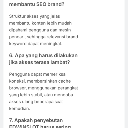
membantu SEO brand?
Struktur akses yang jelas
membantu konten lebih mudah
dipahami pengguna dan mesin
pencari, sehingga relevansi brand
keyword dapat meningkat.
6. Apa yang harus dilakukan
jika akses terasa lambat?
Pengguna dapat memeriksa
koneksi, membersihkan cache
browser, menggunakan perangkat
yang lebih stabil, atau mencoba
akses ulang beberapa saat
kemudian.
7. Apakah penyebutan
EDWINSLOT harus sering