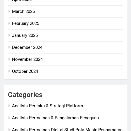
March 2025
February 2025
January 2025
December 2024
November 2024
October 2024
Categories
Analisis Perilaku & Strategi Platform
Analisis Permainan & Pengalaman Pengguna
Analisis Permainan Digital,Studi Pola Mesin,Pengamatan