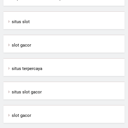
situs slot
slot gacor
situs terpercaya
situs slot gacor
slot gacor