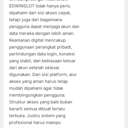
EDWINSLOT tidak hanya perlu
dipahami dari sisi akses cepat,
tetapi juga dari bagaimana
pengguna dapat menjaga akun dan
data mereka dengan lebih aman.
Keamanan digital mencakup
penggunaan perangkat pribadi,
perlindungan data login, koneksi
yang stabil, dan kebiasaan keluar
dari akun setelah selesai
digunakan. Dari sisi platform, alur
akses yang aman harus tetap
mudah dipahami agar tidak
membingungkan pengguna.
Struktur akses yang baik bukan
berarti semua dibuat terlalu
terbuka. Justru sistem yang
profesional harus mampu