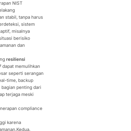
erapan NIST
elakang
n stabil, tanpa harus
erdeteksi, sistem
ptif, misalnya
tuasi berisiko
yamanan dan
ong
resiliensi
7 dapat memulihkan
esar seperti serangan
eal-time, backup
i bagian penting dari
tap terjaga meski
enerapan compliance
ggi karena
eamanan.Kedua,