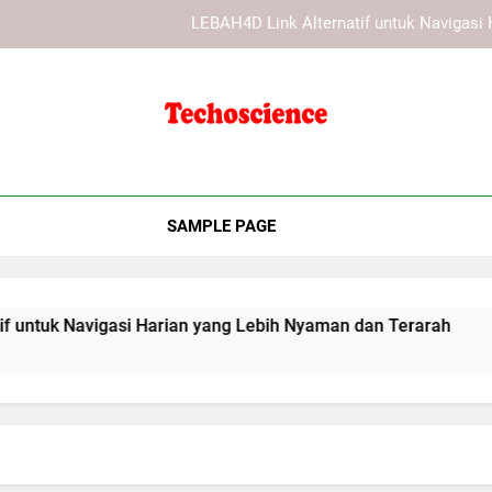
LEBAH4D Link Alternatif untuk Navigasi
Panduan Memahami Peran KAYA787 Alternatif 
Cara Memaksimalkan Pengalam
h Teachers Log
Panduan EDWINSLO
ormasi Dan Tips Bagi Guru Teknologi Di Tech Teachers Log. U
LEBAH4D Link Alternatif untuk Navigasi
SAMPLE PAGE
Panduan Memahami Peran KAYA787 Alternatif 
Cara Memaksimalkan Pengalam
igasi Harian yang Lebih Nyaman dan Terarah
Panduan M
3 Weeks Ago