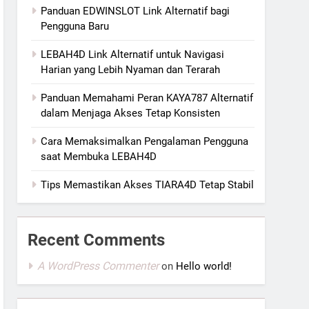
Panduan EDWINSLOT Link Alternatif bagi
Pengguna Baru
LEBAH4D Link Alternatif untuk Navigasi
Harian yang Lebih Nyaman dan Terarah
Panduan Memahami Peran KAYA787 Alternatif
dalam Menjaga Akses Tetap Konsisten
Cara Memaksimalkan Pengalaman Pengguna
saat Membuka LEBAH4D
Tips Memastikan Akses TIARA4D Tetap Stabil
Recent Comments
A WordPress Commenter
on
Hello world!