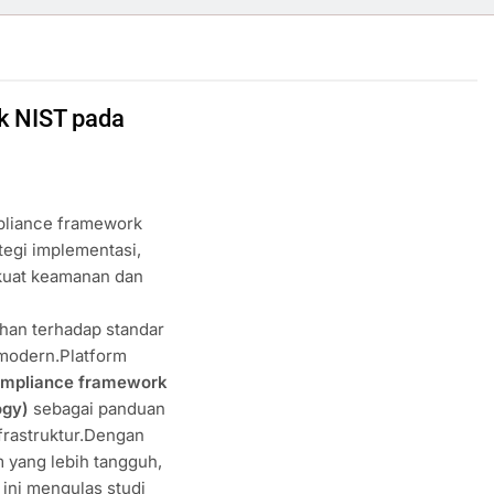
k NIST pada
mpliance framework
tegi implementasi,
kuat keamanan dan
uhan terhadap standar
 modern.Platform
mpliance framework
ogy)
sebagai panduan
frastruktur.Dengan
yang lebih tangguh,
 ini mengulas studi