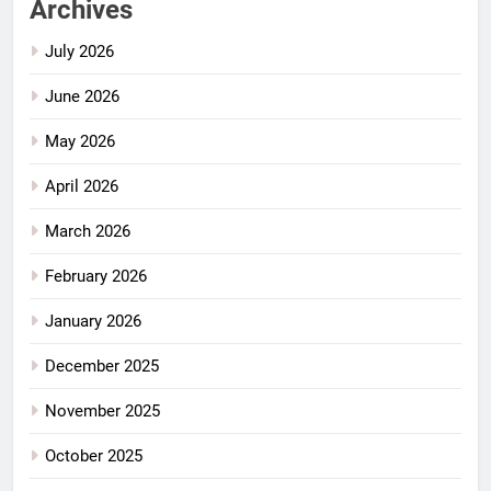
Archives
July 2026
June 2026
May 2026
April 2026
March 2026
February 2026
January 2026
December 2025
November 2025
October 2025