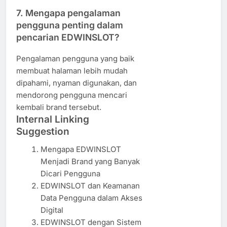
7. Mengapa pengalaman
pengguna penting dalam
pencarian EDWINSLOT?
Pengalaman pengguna yang baik
membuat halaman lebih mudah
dipahami, nyaman digunakan, dan
mendorong pengguna mencari
kembali brand tersebut.
Internal Linking
Suggestion
Mengapa EDWINSLOT
Menjadi Brand yang Banyak
Dicari Pengguna
EDWINSLOT dan Keamanan
Data Pengguna dalam Akses
Digital
EDWINSLOT dengan Sistem