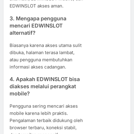
EDWINSLOT akses aman.
3. Mengapa pengguna
mencari EDWINSLOT
alternatif?
Biasanya karena akses utama sulit
dibuka, halaman terasa lambat,
atau pengguna membutuhkan
informasi akses cadangan.
4. Apakah EDWINSLOT bisa
diakses melalui perangkat
mobile?
Pengguna sering mencari akses
mobile karena lebih praktis.
Pengalaman terbaik didukung oleh
browser terbaru, koneksi stabil,