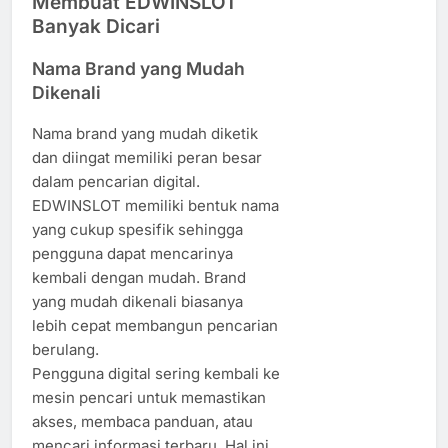
Membuat EDWINSLOT
Banyak Dicari
Nama Brand yang Mudah
Dikenali
Nama brand yang mudah diketik
dan diingat memiliki peran besar
dalam pencarian digital.
EDWINSLOT memiliki bentuk nama
yang cukup spesifik sehingga
pengguna dapat mencarinya
kembali dengan mudah. Brand
yang mudah dikenali biasanya
lebih cepat membangun pencarian
berulang.
Pengguna digital sering kembali ke
mesin pencari untuk memastikan
akses, membaca panduan, atau
mencari informasi terbaru. Hal ini