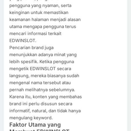
pengguna yang nyaman, serta
keinginan untuk memastikan
keamanan halaman menjadi alasan
utama mengapa pengguna terus
mencari informasi terkait
EDWINSLOT.
Pencarian brand juga
menunjukkan adanya minat yang
lebih spesifik. Ketika pengguna
mengetik EDWINSLOT secara
langsung, mereka biasanya sudah
mengenal nama tersebut atau
pernah melihatnya sebelumnya.
Karena itu, konten yang membahas
brand ini perlu disusun secara
informatif, natural, dan tidak hanya
mengulang keyword.
Faktor Utama yang