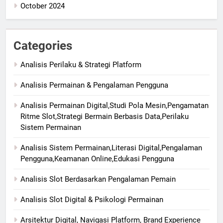
October 2024
Categories
Analisis Perilaku & Strategi Platform
Analisis Permainan & Pengalaman Pengguna
Analisis Permainan Digital,Studi Pola Mesin,Pengamatan
Ritme Slot,Strategi Bermain Berbasis Data,Perilaku
Sistem Permainan
Analisis Sistem Permainan,Literasi Digital,Pengalaman
Pengguna,Keamanan Online,Edukasi Pengguna
Analisis Slot Berdasarkan Pengalaman Pemain
Analisis Slot Digital & Psikologi Permainan
Arsitektur Digital, Navigasi Platform, Brand Experience