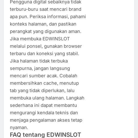
Pengguna digital sebaiknya tidak
terburu-buru saat mencari brand
apa pun. Periksa informasi, pahami
konteks halaman, dan pastikan
perangkat yang digunakan aman.
Jika membuka EDWINSLOT
melalui ponsel, gunakan browser
terbaru dan koneksi yang stabil.
Jika halaman tidak terbuka
sempurna, jangan langsung
mencari sumber acak. Cobalah
membersihkan cache, menutup
tab yang tidak diperlukan, lalu
membuka ulang halaman. Langkah
sederhana ini dapat membantu
mengurangi kendala teknis dan
menjaga pengalaman akses tetap
nyaman.
FAQ tentang EDWINSLOT