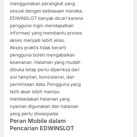
menggunakan perangkat yang
sesuai dengan kebiasaan mereka.
EDWINSLOT banyak dicari karena
pengguna ingin mendapatkan
informasi yang membantu proses
akses menjadi lebih jelas.
Akses praktis tidak berarti
pengguna boleh mengabaikan
keamanan. Halaman yang mudah
dibuka tetap perlu diperiksa dari
sisi tampilan, konsistensi, dan
permintaan data. Pengguna yang
teliti akan lebih mampu
membedakan halaman yang
nyaman digunakan dan halaman
yang perlu diwaspadai.
Peran Mobile dalam
Pencarian EDWINSLOT