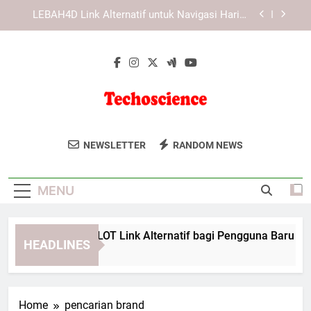
Skip
Panduan Memahami Peran KAYA787 Alternatif
to
dalam Menjaga Akses Tetap Konsisten
content
Cara Memaksimalkan Pengalaman Pengguna
saat Membuka LEBAH4D
Panduan EDWINSLOT Link Alternatif bagi
Pengguna Baru
LEBAH4D Link Alternatif untuk Navigasi Harian
yang Lebih Nyaman dan Terarah
Tech Teachers
Sumber Informasi Dan Tips Bagi Guru
Panduan Memahami Peran KAYA787 Alternatif
NEWSLETTER
RANDOM NEWS
dalam Menjaga Akses Tetap Konsisten
Log
Teknologi Di Tech Teachers Log. Untuk
Cara Memaksimalkan Pengalaman Pengguna
Pembelajaran Yang Lebih Baik.
saat Membuka LEBAH4D
MENU
nduan EDWINSLOT Link Alternatif bagi Pengguna Baru
HEADLINES
Weeks Ago
Home
pencarian brand