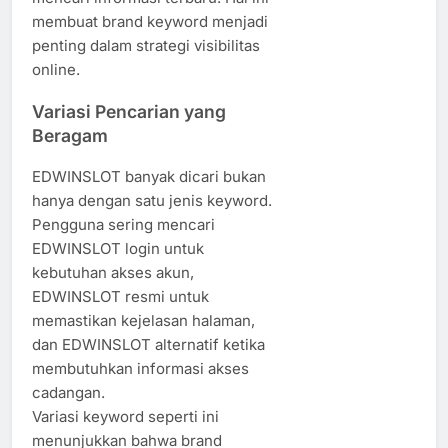
membuat brand keyword menjadi
penting dalam strategi visibilitas
online.
Variasi Pencarian yang
Beragam
EDWINSLOT banyak dicari bukan
hanya dengan satu jenis keyword.
Pengguna sering mencari
EDWINSLOT login untuk
kebutuhan akses akun,
EDWINSLOT resmi untuk
memastikan kejelasan halaman,
dan EDWINSLOT alternatif ketika
membutuhkan informasi akses
cadangan.
Variasi keyword seperti ini
menunjukkan bahwa brand