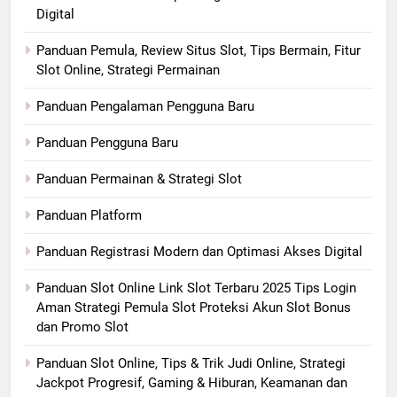
Digital
Panduan Pemula, Review Situs Slot, Tips Bermain, Fitur
Slot Online, Strategi Permainan
Panduan Pengalaman Pengguna Baru
Panduan Pengguna Baru
Panduan Permainan & Strategi Slot
Panduan Platform
Panduan Registrasi Modern dan Optimasi Akses Digital
Panduan Slot Online Link Slot Terbaru 2025 Tips Login
Aman Strategi Pemula Slot Proteksi Akun Slot Bonus
dan Promo Slot
Panduan Slot Online, Tips & Trik Judi Online, Strategi
Jackpot Progresif, Gaming & Hiburan, Keamanan dan