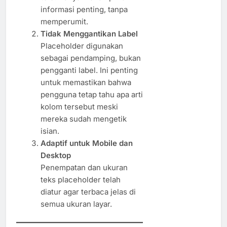
informasi penting, tanpa
memperumit.
Tidak Menggantikan Label
Placeholder digunakan
sebagai pendamping, bukan
pengganti label. Ini penting
untuk memastikan bahwa
pengguna tetap tahu apa arti
kolom tersebut meski
mereka sudah mengetik
isian.
Adaptif untuk Mobile dan
Desktop
Penempatan dan ukuran
teks placeholder telah
diatur agar terbaca jelas di
semua ukuran layar.