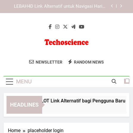
Skip
Panduan Memahami Peran KAYA787 Alternatif
to
dalam Menjaga Akses Tetap Konsisten
content
Cara Memaksimalkan Pengalaman Pengguna
saat Membuka LEBAH4D
Panduan EDWINSLOT Link Alternatif bagi
Pengguna Baru
LEBAH4D Link Alternatif untuk Navigasi Harian
yang Lebih Nyaman dan Terarah
Tech Teachers
Sumber Informasi Dan Tips Bagi Guru
Panduan Memahami Peran KAYA787 Alternatif
NEWSLETTER
RANDOM NEWS
dalam Menjaga Akses Tetap Konsisten
Log
Teknologi Di Tech Teachers Log. Untuk
Cara Memaksimalkan Pengalaman Pengguna
Pembelajaran Yang Lebih Baik.
saat Membuka LEBAH4D
MENU
nduan EDWINSLOT Link Alternatif bagi Pengguna Baru
L
HEADLINES
eeks Ago
2
Home
placeholder login