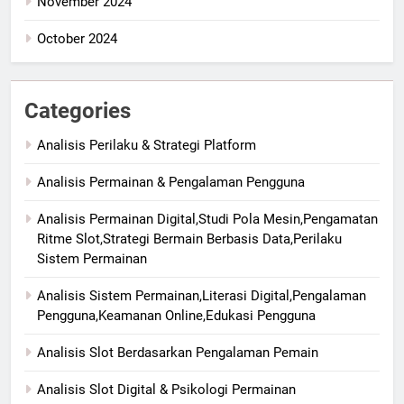
November 2024
October 2024
Categories
Analisis Perilaku & Strategi Platform
Analisis Permainan & Pengalaman Pengguna
Analisis Permainan Digital,Studi Pola Mesin,Pengamatan
Ritme Slot,Strategi Bermain Berbasis Data,Perilaku
Sistem Permainan
Analisis Sistem Permainan,Literasi Digital,Pengalaman
Pengguna,Keamanan Online,Edukasi Pengguna
Analisis Slot Berdasarkan Pengalaman Pemain
Analisis Slot Digital & Psikologi Permainan