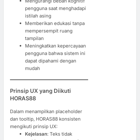
Mengurangi beban kognitif
pengguna saat menghadapi
istilah asing
Memberikan edukasi tanpa
mempersempit ruang
tampilan
Meningkatkan kepercayaan
pengguna bahwa sistem ini
dapat dipahami dengan
mudah
Prinsip UX yang Diikuti
HORAS88
Dalam menampilkan placeholder
dan tooltip, HORAS88 konsisten
mengikuti prinsip UX:
Kejelasan
: Teks tidak