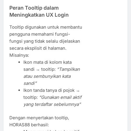
Peran Tooltip dalam
Meningkatkan UX Login
Tooltip digunakan untuk membantu
pengguna memahami fungsi-
fungsi yang tidak selalu dijelaskan
secara eksplisit di halaman.
Misalnya:
Ikon mata di kolom kata
sandi → tooltip:
“Tampilkan
atau sembunyikan kata
sandi”
Ikon tanda tanya di pojok →
tooltip:
“Gunakan email aktif
yang terdaftar sebelumnya”
Dengan menyertakan tooltip,
HORAS88 berhasil: