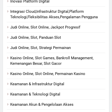
Inovasi Platform Digital
Integrasi Cloud,Infrastruktur Digital,Platform
Teknologi,Fleksibilitas Akses,Pengalaman Pengguna
Judi Online, Slot Online, Jackpot Progresif
Judi Online, Slot, Panduan Slot
Judi Online, Slot, Strategi Permainan
Kasino Online, Slot Games, Bankroll Management,
Kemenangan Besar, Slot Gacor
Kasino Online, Slot Online, Permainan Kasino
Keamanan & Infrastruktur Digital
Keamanan & Teknologi Digital
Keamanan Akun & Pengelolaan Akses