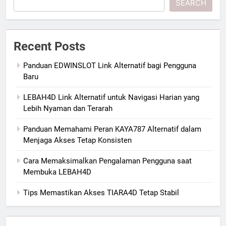
SEARCH
Recent Posts
Panduan EDWINSLOT Link Alternatif bagi Pengguna
Baru
LEBAH4D Link Alternatif untuk Navigasi Harian yang
Lebih Nyaman dan Terarah
Panduan Memahami Peran KAYA787 Alternatif dalam
Menjaga Akses Tetap Konsisten
Cara Memaksimalkan Pengalaman Pengguna saat
Membuka LEBAH4D
Tips Memastikan Akses TIARA4D Tetap Stabil