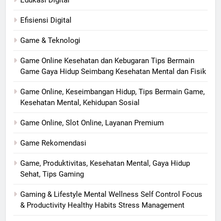
Efisiensi Digital
Game & Teknologi
Game Online Kesehatan dan Kebugaran Tips Bermain
Game Gaya Hidup Seimbang Kesehatan Mental dan Fisik
Game Online, Keseimbangan Hidup, Tips Bermain Game,
Kesehatan Mental, Kehidupan Sosial
Game Online, Slot Online, Layanan Premium
Game Rekomendasi
Game, Produktivitas, Kesehatan Mental, Gaya Hidup
Sehat, Tips Gaming
Gaming & Lifestyle Mental Wellness Self Control Focus
& Productivity Healthy Habits Stress Management