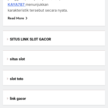
KAYA787
menunjukkan
karakteristik tersebut secara nyata.
Read More
SITUS LINK SLOT GACOR
situs slot
slot toto
link gacor