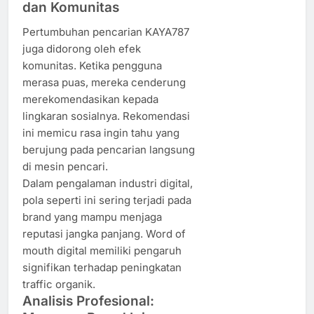
dan Komunitas
Pertumbuhan pencarian KAYA787
juga didorong oleh efek
komunitas. Ketika pengguna
merasa puas, mereka cenderung
merekomendasikan kepada
lingkaran sosialnya. Rekomendasi
ini memicu rasa ingin tahu yang
berujung pada pencarian langsung
di mesin pencari.
Dalam pengalaman industri digital,
pola seperti ini sering terjadi pada
brand yang mampu menjaga
reputasi jangka panjang. Word of
mouth digital memiliki pengaruh
signifikan terhadap peningkatan
traffic organik.
Analisis Profesional: