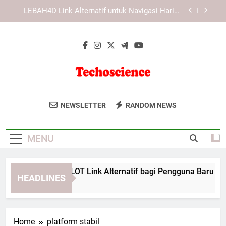
Skip
Panduan Memahami Peran KAYA787 Alternatif
to
dalam Menjaga Akses Tetap Konsisten
content
Cara Memaksimalkan Pengalaman Pengguna
saat Membuka LEBAH4D
Panduan EDWINSLOT Link Alternatif bagi
Pengguna Baru
LEBAH4D Link Alternatif untuk Navigasi Harian
yang Lebih Nyaman dan Terarah
Tech Teachers
Sumber Informasi Dan Tips Bagi Guru
Panduan Memahami Peran KAYA787 Alternatif
NEWSLETTER
RANDOM NEWS
dalam Menjaga Akses Tetap Konsisten
Log
Teknologi Di Tech Teachers Log. Untuk
Cara Memaksimalkan Pengalaman Pengguna
Pembelajaran Yang Lebih Baik.
saat Membuka LEBAH4D
MENU
nduan EDWINSLOT Link Alternatif bagi Pengguna Baru
HEADLINES
Weeks Ago
Home
platform stabil