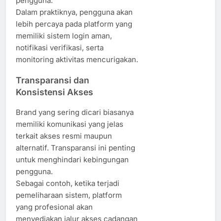
pengguna.
Dalam praktiknya, pengguna akan
lebih percaya pada platform yang
memiliki sistem login aman,
notifikasi verifikasi, serta
monitoring aktivitas mencurigakan.
Transparansi dan
Konsistensi Akses
Brand yang sering dicari biasanya
memiliki komunikasi yang jelas
terkait akses resmi maupun
alternatif. Transparansi ini penting
untuk menghindari kebingungan
pengguna.
Sebagai contoh, ketika terjadi
pemeliharaan sistem, platform
yang profesional akan
menyediakan jalur akses cadangan