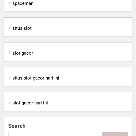
spaceman
situs slot
slot gacor
situs slot gacor hari ini
slot gacor hari ini
Search