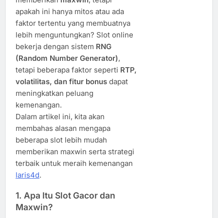
apakah ini hanya mitos atau ada
faktor tertentu yang membuatnya
lebih menguntungkan? Slot online
bekerja dengan sistem
RNG
(Random Number Generator)
,
tetapi beberapa faktor seperti
RTP,
volatilitas, dan fitur bonus
dapat
meningkatkan peluang
kemenangan.
Dalam artikel ini, kita akan
membahas alasan mengapa
beberapa slot lebih mudah
memberikan maxwin serta strategi
terbaik untuk meraih kemenangan
laris4d
.
1. Apa Itu Slot Gacor dan
Maxwin?