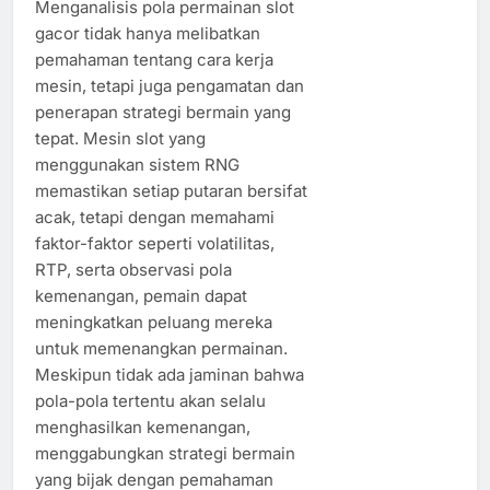
Menganalisis pola permainan slot
gacor tidak hanya melibatkan
pemahaman tentang cara kerja
mesin, tetapi juga pengamatan dan
penerapan strategi bermain yang
tepat. Mesin slot yang
menggunakan sistem RNG
memastikan setiap putaran bersifat
acak, tetapi dengan memahami
faktor-faktor seperti volatilitas,
RTP, serta observasi pola
kemenangan, pemain dapat
meningkatkan peluang mereka
untuk memenangkan permainan.
Meskipun tidak ada jaminan bahwa
pola-pola tertentu akan selalu
menghasilkan kemenangan,
menggabungkan strategi bermain
yang bijak dengan pemahaman