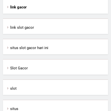
link gacor
link slot gacor
situs slot gacor hari ini
Slot Gacor
slot
situs