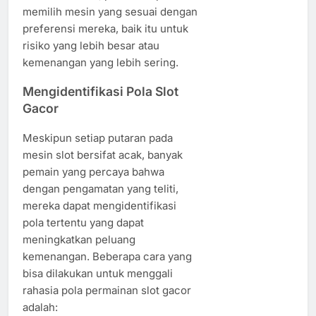
memilih mesin yang sesuai dengan
preferensi mereka, baik itu untuk
risiko yang lebih besar atau
kemenangan yang lebih sering.
Mengidentifikasi Pola Slot
Gacor
Meskipun setiap putaran pada
mesin slot bersifat acak, banyak
pemain yang percaya bahwa
dengan pengamatan yang teliti,
mereka dapat mengidentifikasi
pola tertentu yang dapat
meningkatkan peluang
kemenangan. Beberapa cara yang
bisa dilakukan untuk menggali
rahasia pola permainan slot gacor
adalah: