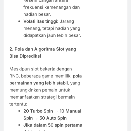
Keseimbangan antara
frekuensi kemenangan dan
hadiah besar.
Volatilitas tinggi:
Jarang
menang, tetapi hadiah yang
didapatkan jauh lebih besar.
2. Pola dan Algoritma Slot yang
Bisa Diprediksi
Meskipun slot bekerja dengan
RNG, beberapa game memiliki
pola
permainan yang lebih stabil
, yang
memungkinkan pemain untuk
memanfaatkan strategi bermain
tertentu:
20 Turbo Spin → 10 Manual
Spin → 50 Auto Spin
Jika dalam 50 spin pertama