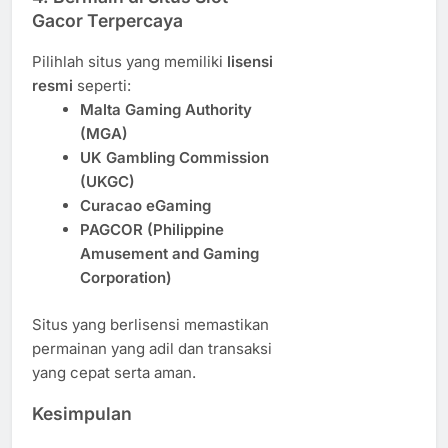
Gacor Terpercaya
Pilihlah situs yang memiliki
lisensi
resmi
seperti:
Malta Gaming Authority
(MGA)
UK Gambling Commission
(UKGC)
Curacao eGaming
PAGCOR (Philippine
Amusement and Gaming
Corporation)
Situs yang berlisensi memastikan
permainan yang adil dan transaksi
yang cepat serta aman.
Kesimpulan