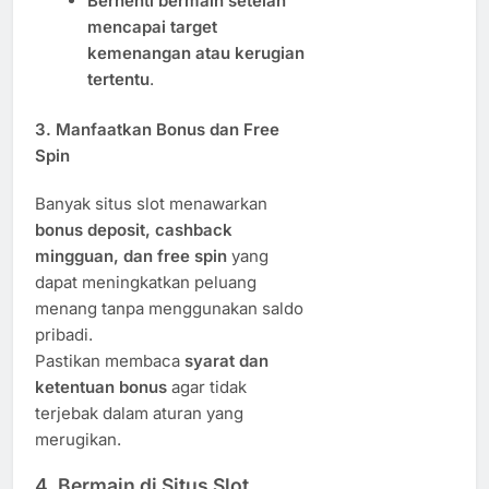
Berhenti bermain setelah
mencapai target
kemenangan atau kerugian
tertentu
.
3. Manfaatkan Bonus dan Free
Spin
Banyak situs slot menawarkan
bonus deposit, cashback
mingguan, dan free spin
yang
dapat meningkatkan peluang
menang tanpa menggunakan saldo
pribadi.
Pastikan membaca
syarat dan
ketentuan bonus
agar tidak
terjebak dalam aturan yang
merugikan.
4. Bermain di Situs Slot