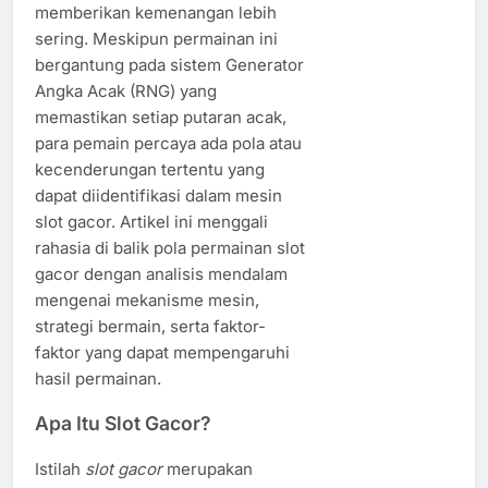
memberikan kemenangan lebih
sering. Meskipun permainan ini
bergantung pada sistem Generator
Angka Acak (RNG) yang
memastikan setiap putaran acak,
para pemain percaya ada pola atau
kecenderungan tertentu yang
dapat diidentifikasi dalam mesin
slot gacor. Artikel ini menggali
rahasia di balik pola permainan slot
gacor dengan analisis mendalam
mengenai mekanisme mesin,
strategi bermain, serta faktor-
faktor yang dapat mempengaruhi
hasil permainan.
Apa Itu Slot Gacor?
Istilah
slot gacor
merupakan