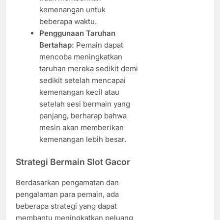
kemenangan untuk
beberapa waktu.
Penggunaan Taruhan
Bertahap:
Pemain dapat
mencoba meningkatkan
taruhan mereka sedikit demi
sedikit setelah mencapai
kemenangan kecil atau
setelah sesi bermain yang
panjang, berharap bahwa
mesin akan memberikan
kemenangan lebih besar.
Strategi Bermain Slot Gacor
Berdasarkan pengamatan dan
pengalaman para pemain, ada
beberapa strategi yang dapat
membantu meningkatkan peluang