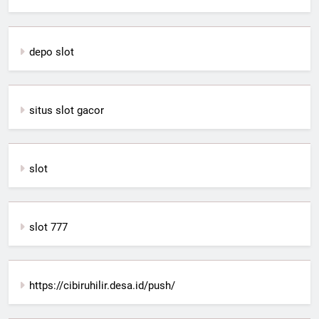
depo slot
situs slot gacor
slot
slot 777
https://cibiruhilir.desa.id/push/