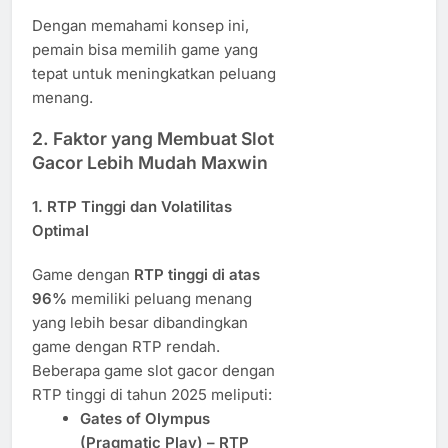
Dengan memahami konsep ini,
pemain bisa memilih game yang
tepat untuk meningkatkan peluang
menang.
2. Faktor yang Membuat Slot
Gacor Lebih Mudah Maxwin
1. RTP Tinggi dan Volatilitas
Optimal
Game dengan
RTP tinggi di atas
96%
memiliki peluang menang
yang lebih besar dibandingkan
game dengan RTP rendah.
Beberapa game slot gacor dengan
RTP tinggi di tahun 2025 meliputi:
Gates of Olympus
(Pragmatic Play) – RTP