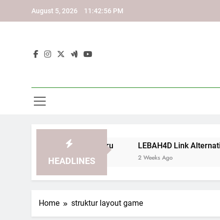
Skip
August 5, 2026
11:42:57 PM
to
content
Tec
Sumber Inf
 bagi Pengguna Baru
LEBAH4D Link Alternatif untuk Nav
2 Weeks Ago
HEADLINES
Home
struktur layout game