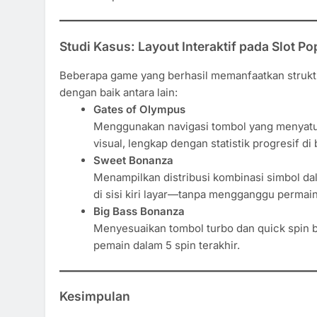
Studi Kasus: Layout Interaktif pada Slot Po
Beberapa game yang berhasil memanfaatkan struktur
dengan baik antara lain:
Gates of Olympus
Menggunakan navigasi tombol yang menyat
visual, lengkap dengan statistik progresif di 
Sweet Bonanza
Menampilkan distribusi kombinasi simbol da
di sisi kiri layar—tanpa mengganggu permai
Big Bass Bonanza
Menyesuaikan tombol turbo dan quick spin b
pemain dalam 5 spin terakhir.
Kesimpulan