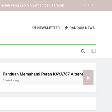
 Harian yang Lebih Nyaman dan Terarah
dalam Menjaga Akses Tetap Konsisten
an Pengguna saat Membuka LEBAH4D
NEWSLETTER
RANDOM NEWS
T Link Alternatif bagi Pengguna Baru
ntuk Pembelajaran Yang Lebih Baik.
 Harian yang Lebih Nyaman dan Terarah
dalam Menjaga Akses Tetap Konsisten
an Pengguna saat Membuka LEBAH4D
emahami Peran KAYA787 Alternatif dalam Menjaga Akses Te