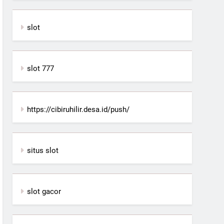
slot
slot 777
https://cibiruhilir.desa.id/push/
situs slot
slot gacor