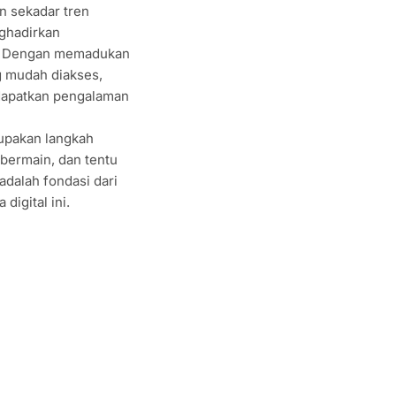
an sekadar tren
ghadirkan
n. Dengan memadukan
g mudah diakses,
ndapatkan pengalaman
rupakan langkah
 bermain, dan tentu
adalah fondasi dari
digital ini.