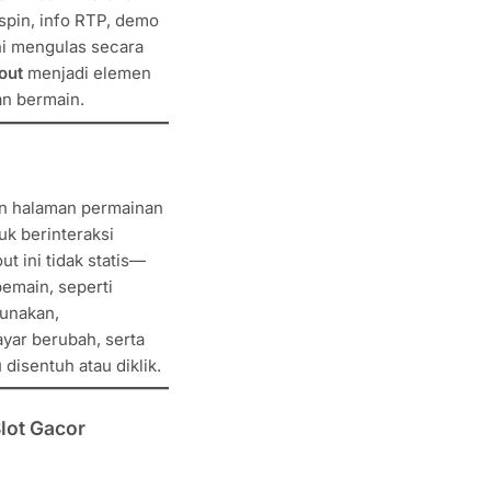
 spin, info RTP, demo
ni mengulas secara
yout
menjadi elemen
n bermain.
ain halaman permainan
k berinteraksi
t ini tidak statis—
pemain, seperti
gunakan,
ayar berubah, serta
disentuh atau diklik.
lot Gacor