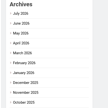
Archives
July 2026
June 2026
May 2026
April 2026
March 2026
February 2026
January 2026
December 2025
November 2025
October 2025