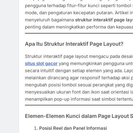
pengguna terhadap fitur-fitur kunci seperti tombol
mode, dan pengaturan kecepatan putaran. Artikel i
menyeluruh bagaimana
struktur interaktif page la
penting dalam meningkatkan performa dan kepuasa
Apa Itu Struktur Interaktif Page Layout?
Struktur interaktif page layout mengacu pada des
situs slot gacor
yang memungkinkan pengguna untu
secara intuitif dengan setiap elemen yang ada. Layou
melainkan dirancang agar responsif terhadap aksi 
mengubah posisi tombol sesuai perangkat yang di
menyesuaikan ukuran font dan ikon saat orientasi l
menampilkan pop-up informasi saat simbol tertentu 
Elemen-Elemen Kunci dalam Page Layout S
Posisi Reel dan Panel Informasi