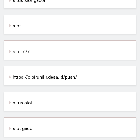
situs slot gacor
slot
slot 777
https://cibiruhilir.desa.id/push/
situs slot
slot gacor