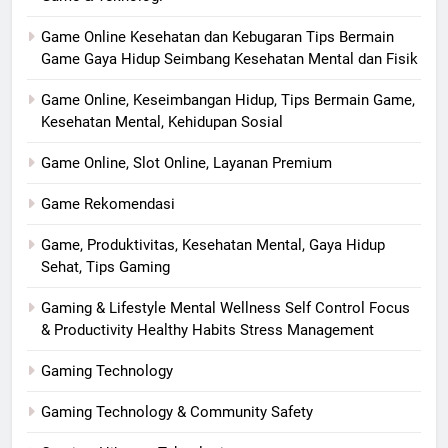
Game Online Kesehatan dan Kebugaran Tips Bermain
Game Gaya Hidup Seimbang Kesehatan Mental dan Fisik
Game Online, Keseimbangan Hidup, Tips Bermain Game,
Kesehatan Mental, Kehidupan Sosial
Game Online, Slot Online, Layanan Premium
Game Rekomendasi
Game, Produktivitas, Kesehatan Mental, Gaya Hidup
Sehat, Tips Gaming
Gaming & Lifestyle Mental Wellness Self Control Focus
& Productivity Healthy Habits Stress Management
Gaming Technology
Gaming Technology & Community Safety