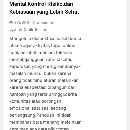
Mental,Kontrol Risiko,dan
Kebiasaan yang Lebih Sehat
37600ff
6 months
ago
0
8 mins
Mengelola ekspektasi adalah kunci
utama agar aktivitas togel online
tidak berubah menjadi tekanan
mental,gangguan rutinitas,atau
keputusan yang merugikan.Banyak
masalah muncul bukan karena
orang tidak tahu aturan,melainkan
karena ekspektasi dibangun dari
harapan yang terlalu tinggi,cerita
komunitas,atau dorongan
emosional saat sesi sedang
berlangsung.Panduan ini tidak
membahas cara menang,melainkan
cara menjaga cara pikir tetap