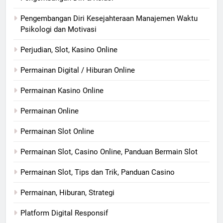
Pengembangan Diri Kesejahteraan Manajemen Waktu
Psikologi dan Motivasi
Perjudian, Slot, Kasino Online
Permainan Digital / Hiburan Online
Permainan Kasino Online
Permainan Online
Permainan Slot Online
Permainan Slot, Casino Online, Panduan Bermain Slot
Permainan Slot, Tips dan Trik, Panduan Casino
Permainan, Hiburan, Strategi
Platform Digital Responsif