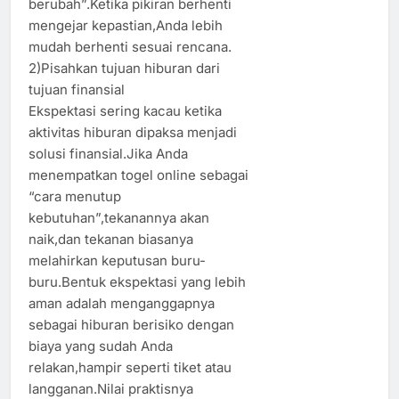
berubah”.Ketika pikiran berhenti
mengejar kepastian,Anda lebih
mudah berhenti sesuai rencana.
2)Pisahkan tujuan hiburan dari
tujuan finansial
Ekspektasi sering kacau ketika
aktivitas hiburan dipaksa menjadi
solusi finansial.Jika Anda
menempatkan togel online sebagai
“cara menutup
kebutuhan”,tekanannya akan
naik,dan tekanan biasanya
melahirkan keputusan buru-
buru.Bentuk ekspektasi yang lebih
aman adalah menganggapnya
sebagai hiburan berisiko dengan
biaya yang sudah Anda
relakan,hampir seperti tiket atau
langganan.Nilai praktisnya