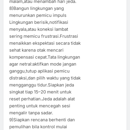
malam,atau menambah hari jeda.
8)Bangun lingkungan yang
menurunkan pemicu impuls
Lingkungan berisik,notifikasi
menyala,atau koneksi lambat
sering memicu frustrasi.Frustrasi
menaikkan ekspektasi secara tidak
sehat karena otak mencari
kompensasi cepat.Tata lingkungan
agar netral:aktifkan mode jangan
ganggu,tutup aplikasi pemicu
distraksi,dan pilih waktu yang tidak
mengganggu tidur.Siapkan jeda
singkat tiap 15–20 menit untuk
reset perhatian.Jeda adalah alat
penting untuk mencegah sesi
mengalir tanpa sadar.
9)Siapkan rencana berhenti dan
pemulihan bila kontrol mulai