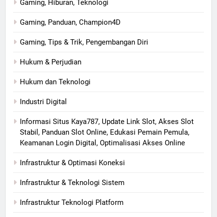
Gaming, Hiburan, Teknologi
Gaming, Panduan, Champion4D
Gaming, Tips & Trik, Pengembangan Diri
Hukum & Perjudian
Hukum dan Teknologi
Industri Digital
Informasi Situs Kaya787, Update Link Slot, Akses Slot
Stabil, Panduan Slot Online, Edukasi Pemain Pemula,
Keamanan Login Digital, Optimalisasi Akses Online
Infrastruktur & Optimasi Koneksi
Infrastruktur & Teknologi Sistem
Infrastruktur Teknologi Platform