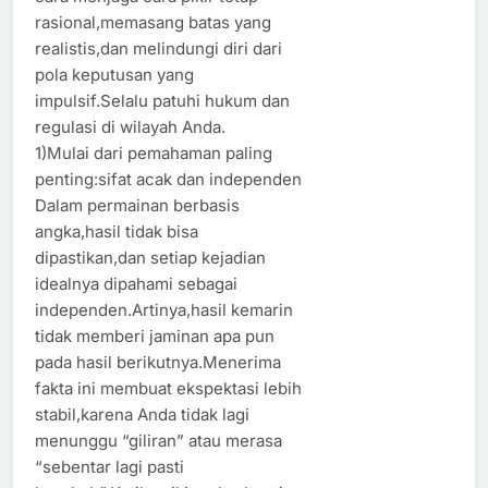
rasional,memasang batas yang
realistis,dan melindungi diri dari
pola keputusan yang
impulsif.Selalu patuhi hukum dan
regulasi di wilayah Anda.
1)Mulai dari pemahaman paling
penting:sifat acak dan independen
Dalam permainan berbasis
angka,hasil tidak bisa
dipastikan,dan setiap kejadian
idealnya dipahami sebagai
independen.Artinya,hasil kemarin
tidak memberi jaminan apa pun
pada hasil berikutnya.Menerima
fakta ini membuat ekspektasi lebih
stabil,karena Anda tidak lagi
menunggu “giliran” atau merasa
“sebentar lagi pasti