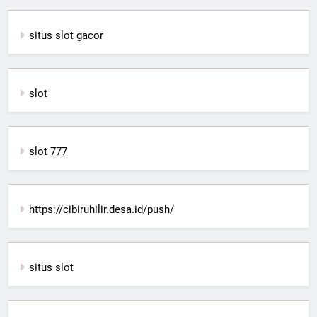
situs slot gacor
slot
slot 777
https://cibiruhilir.desa.id/push/
situs slot