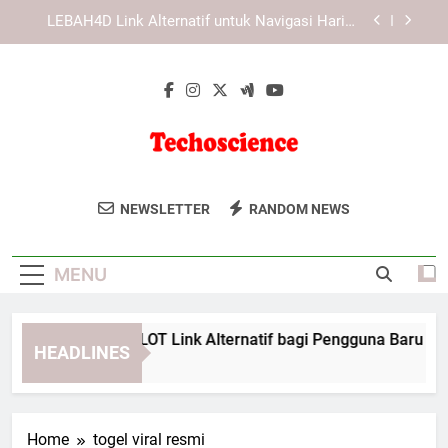
Skip
Panduan Memahami Peran KAYA787 Alternatif
to
dalam Menjaga Akses Tetap Konsisten
content
Cara Memaksimalkan Pengalaman Pengguna
saat Membuka LEBAH4D
Panduan EDWINSLOT Link Alternatif bagi
Pengguna Baru
LEBAH4D Link Alternatif untuk Navigasi Harian
yang Lebih Nyaman dan Terarah
Tech Teachers
Sumber Informasi Dan Tips Bagi Guru
Panduan Memahami Peran KAYA787 Alternatif
NEWSLETTER
RANDOM NEWS
dalam Menjaga Akses Tetap Konsisten
Log
Teknologi Di Tech Teachers Log. Untuk
Cara Memaksimalkan Pengalaman Pengguna
Pembelajaran Yang Lebih Baik.
saat Membuka LEBAH4D
MENU
nduan EDWINSLOT Link Alternatif bagi Pengguna Baru
HEADLINES
Weeks Ago
Home
togel viral resmi