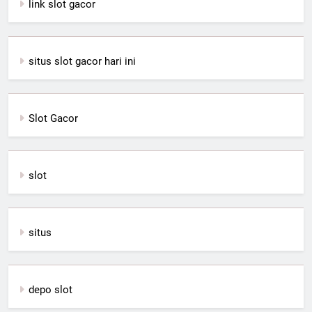
link slot gacor
situs slot gacor hari ini
Slot Gacor
slot
situs
depo slot