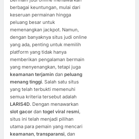
berbagai keuntungan, mulai dari
keseruan permainan hingga
peluang besar untuk
memenangkan jackpot. Namun,
dengan banyaknya situs judi online
yang ada, penting untuk memilih
platform yang tidak hanya
memberikan pengalaman bermain
yang menyenangkan, tetapi juga
keamanan terjamin
dan
peluang
menang tinggi
. Salah satu situs
yang telah terbukti memenuhi
semua kriteria tersebut adalah
LARIS4D
. Dengan menawarkan
slot gacor
dan
togel viral resmi
,
situs ini telah menjadi pilihan
utama para pemain yang mencari
keamanan
,
transparansi
, dan