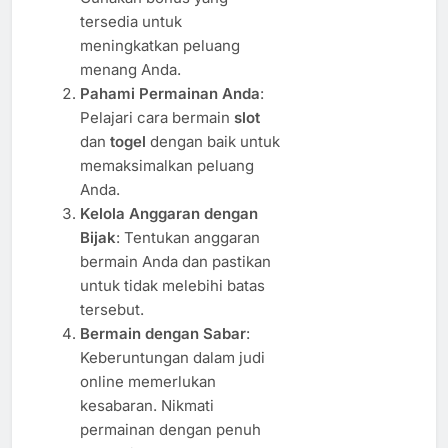
tersedia untuk
meningkatkan peluang
menang Anda.
Pahami Permainan Anda
:
Pelajari cara bermain
slot
dan
togel
dengan baik untuk
memaksimalkan peluang
Anda.
Kelola Anggaran dengan
Bijak
: Tentukan anggaran
bermain Anda dan pastikan
untuk tidak melebihi batas
tersebut.
Bermain dengan Sabar
:
Keberuntungan dalam judi
online memerlukan
kesabaran. Nikmati
permainan dengan penuh