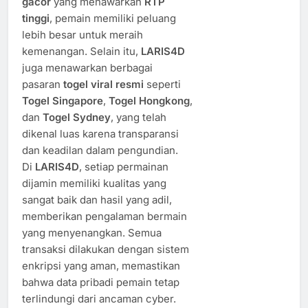
gacor
yang menawarkan
RTP
tinggi
, pemain memiliki peluang
lebih besar untuk meraih
kemenangan. Selain itu,
LARIS4D
juga menawarkan berbagai
pasaran
togel viral resmi
seperti
Togel Singapore
,
Togel Hongkong
,
dan
Togel Sydney
, yang telah
dikenal luas karena transparansi
dan keadilan dalam pengundian.
Di
LARIS4D
, setiap permainan
dijamin memiliki kualitas yang
sangat baik dan hasil yang adil,
memberikan pengalaman bermain
yang menyenangkan. Semua
transaksi dilakukan dengan sistem
enkripsi yang aman, memastikan
bahwa data pribadi pemain tetap
terlindungi dari ancaman cyber.