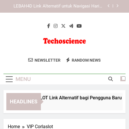
Skip
Panduan Memahami Peran KAYA787 Alternatif
to
dalam Menjaga Akses Tetap Konsisten
content
Cara Memaksimalkan Pengalaman Pengguna
saat Membuka LEBAH4D
Panduan EDWINSLOT Link Alternatif bagi
Pengguna Baru
LEBAH4D Link Alternatif untuk Navigasi Harian
yang Lebih Nyaman dan Terarah
Tech Teachers
Sumber Informasi Dan Tips Bagi Guru
Panduan Memahami Peran KAYA787 Alternatif
NEWSLETTER
RANDOM NEWS
dalam Menjaga Akses Tetap Konsisten
Log
Teknologi Di Tech Teachers Log. Untuk
Cara Memaksimalkan Pengalaman Pengguna
Pembelajaran Yang Lebih Baik.
saat Membuka LEBAH4D
MENU
anduan EDWINSLOT Link Alternatif bagi Pengguna Baru
HEADLINES
 Weeks Ago
Home
VIP Corlaslot