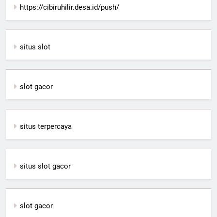
https://cibiruhilir.desa.id/push/
situs slot
slot gacor
situs terpercaya
situs slot gacor
slot gacor