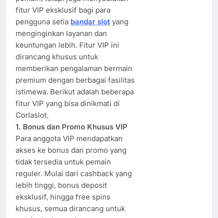
fitur VIP eksklusif bagi para
pengguna setia
bandar slot
yang
menginginkan layanan dan
keuntungan lebih. Fitur VIP ini
dirancang khusus untuk
memberikan pengalaman bermain
premium dengan berbagai fasilitas
istimewa. Berikut adalah beberapa
fitur VIP yang bisa dinikmati di
Corlaslot.
1. Bonus dan Promo Khusus VIP
Para anggota VIP mendapatkan
akses ke bonus dan promo yang
tidak tersedia untuk pemain
reguler. Mulai dari cashback yang
lebih tinggi, bonus deposit
eksklusif, hingga free spins
khusus, semua dirancang untuk