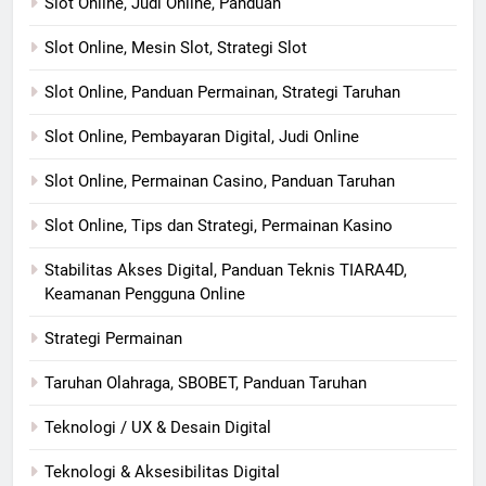
Slot Online, Judi Online, Panduan
Slot Online, Mesin Slot, Strategi Slot
Slot Online, Panduan Permainan, Strategi Taruhan
Slot Online, Pembayaran Digital, Judi Online
Slot Online, Permainan Casino, Panduan Taruhan
Slot Online, Tips dan Strategi, Permainan Kasino
Stabilitas Akses Digital, Panduan Teknis TIARA4D,
Keamanan Pengguna Online
Strategi Permainan
Taruhan Olahraga, SBOBET, Panduan Taruhan
Teknologi / UX & Desain Digital
Teknologi & Aksesibilitas Digital