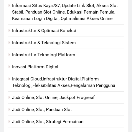
Informasi Situs Kaya787, Update Link Slot, Akses Slot
Stabil, Panduan Slot Online, Edukasi Pemain Pemula,
Keamanan Login Digital, Optimalisasi Akses Online
Infrastruktur & Optimasi Koneksi
Infrastruktur & Teknologi Sistem
Infrastruktur Teknologi Platform
Inovasi Platform Digital
Integrasi Cloud,Infrastruktur Digital,Platform
Teknologi,Fleksibilitas Akses,Pengalaman Pengguna
Judi Online, Slot Online, Jackpot Progresif
Judi Online, Slot, Panduan Slot
Judi Online, Slot, Strategi Permainan