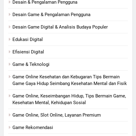
Desain & Pengalaman Pengguna
Desain Game & Pengalaman Pengguna
Desain Game Digital & Analisis Budaya Populer
Edukasi Digital
Efisiensi Digital
Game & Teknologi
Game Online Kesehatan dan Kebugaran Tips Bermain
Game Gaya Hidup Seimbang Kesehatan Mental dan Fisik
Game Online, Keseimbangan Hidup, Tips Bermain Game,
Kesehatan Mental, Kehidupan Sosial
Game Online, Slot Online, Layanan Premium
Game Rekomendasi