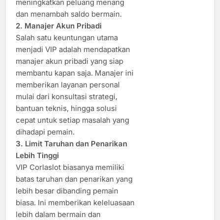
meningkatkan peluang menang
dan menambah saldo bermain.
2. Manajer Akun Pribadi
Salah satu keuntungan utama
menjadi VIP adalah mendapatkan
manajer akun pribadi yang siap
membantu kapan saja. Manajer ini
memberikan layanan personal
mulai dari konsultasi strategi,
bantuan teknis, hingga solusi
cepat untuk setiap masalah yang
dihadapi pemain.
3. Limit Taruhan dan Penarikan
Lebih Tinggi
VIP Corlaslot biasanya memiliki
batas taruhan dan penarikan yang
lebih besar dibanding pemain
biasa. Ini memberikan keleluasaan
lebih dalam bermain dan