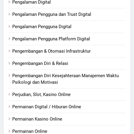
Pengalaman Digital
Pengalaman Pengguna dan Trust Digital
Pengalaman Pengguna Digital
Pengalaman Pengguna Platform Digital
Pengembangan & Otomasi Infrastruktur
Pengembangan Diri & Relasi
Pengembangan Diri Kesejahteraan Manajemen Waktu
Psikologi dan Motivasi
Perjudian, Slot, Kasino Online
Permainan Digital / Hiburan Online
Permainan Kasino Online
Permainan Online