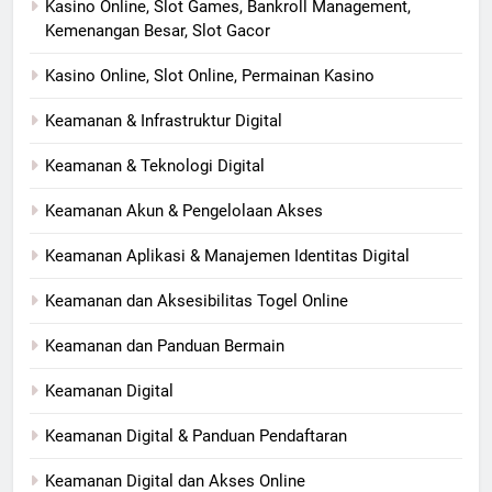
Kasino Online, Slot Games, Bankroll Management,
Kemenangan Besar, Slot Gacor
Kasino Online, Slot Online, Permainan Kasino
Keamanan & Infrastruktur Digital
Keamanan & Teknologi Digital
Keamanan Akun & Pengelolaan Akses
Keamanan Aplikasi & Manajemen Identitas Digital
Keamanan dan Aksesibilitas Togel Online
Keamanan dan Panduan Bermain
Keamanan Digital
Keamanan Digital & Panduan Pendaftaran
Keamanan Digital dan Akses Online