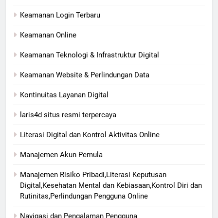
Keamanan Login Terbaru
Keamanan Online
Keamanan Teknologi & Infrastruktur Digital
Keamanan Website & Perlindungan Data
Kontinuitas Layanan Digital
laris4d situs resmi terpercaya
Literasi Digital dan Kontrol Aktivitas Online
Manajemen Akun Pemula
Manajemen Risiko Pribadi,Literasi Keputusan
Digital,Kesehatan Mental dan Kebiasaan,Kontrol Diri dan
Rutinitas,Perlindungan Pengguna Online
Navigasi dan Pengalaman Pengguna