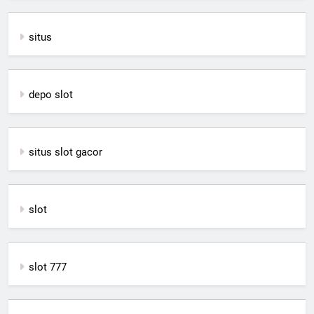
situs
depo slot
situs slot gacor
slot
slot 777