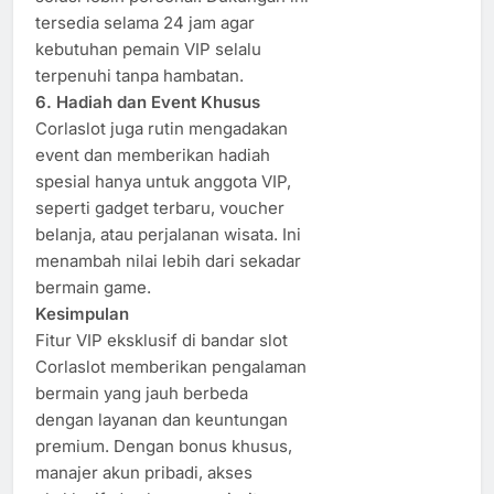
tersedia selama 24 jam agar
kebutuhan pemain VIP selalu
terpenuhi tanpa hambatan.
6. Hadiah dan Event Khusus
Corlaslot juga rutin mengadakan
event dan memberikan hadiah
spesial hanya untuk anggota VIP,
seperti gadget terbaru, voucher
belanja, atau perjalanan wisata. Ini
menambah nilai lebih dari sekadar
bermain game.
Kesimpulan
Fitur VIP eksklusif di bandar slot
Corlaslot memberikan pengalaman
bermain yang jauh berbeda
dengan layanan dan keuntungan
premium. Dengan bonus khusus,
manajer akun pribadi, akses