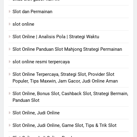
Slot dan Permainan
slot online
Slot Online | Analisis Pola | Strategi Waktu
Slot Online Panduan Slot Mahjong Strategi Permainan
slot online resmi terpercaya
Slot Online Terpercaya, Strategi Slot, Provider Slot
Populer, Tips Maxwin, Jam Gacor, Judi Online Aman
Slot Online, Bonus Slot, Cashback Slot, Strategi Bermain,
Panduan Slot
Slot Online, Judi Online
Slot Online, Judi Online, Game Slot, Tips & Trik Slot