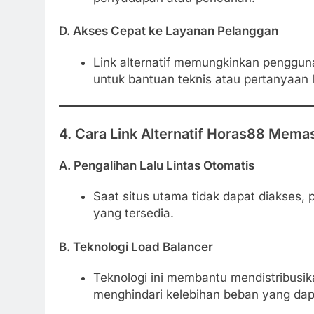
D. Akses Cepat ke Layanan Pelanggan
Link alternatif memungkinkan penggun
untuk bantuan teknis atau pertanyaan 
4.
Cara Link Alternatif Horas88 Mem
A. Pengalihan Lalu Lintas Otomatis
Saat situs utama tidak dapat diakses, 
yang tersedia.
B. Teknologi Load Balancer
Teknologi ini membantu mendistribusika
menghindari kelebihan beban yang d