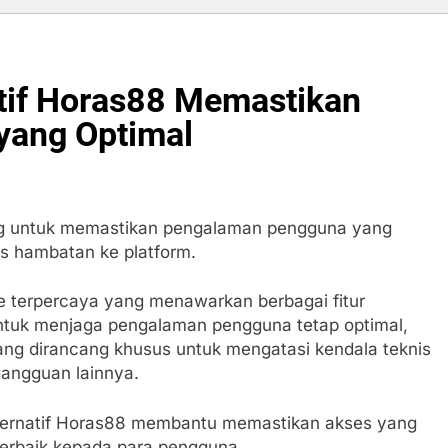
tif Horas88 Memastikan
yang Optimal
ncang untuk memastikan pengalaman pengguna yang
as hambatan ke platform.
ne terpercaya yang menawarkan berbagai fitur
tuk menjaga pengalaman pengguna tetap optimal,
ng dirancang khusus untuk mengatasi kendala teknis
gangguan lainnya.
alternatif Horas88 membantu memastikan akses yang
erbaik kepada para pengguna.