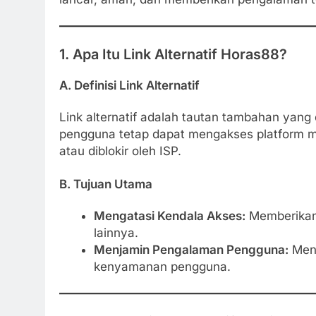
1.
Apa Itu Link Alternatif Horas88?
A. Definisi Link Alternatif
Link alternatif adalah tautan tambahan yan
pengguna tetap dapat mengakses platform m
atau diblokir oleh ISP.
B. Tujuan Utama
Mengatasi Kendala Akses:
Memberikan 
lainnya.
Menjamin Pengalaman Pengguna:
Meny
kenyamanan pengguna.