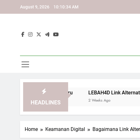
Skip
August 9, 2026
10:10:35 AM
to
content
Tec
Sumber Inf
 bagi Pengguna Baru
LEBAH4D Link Alternatif untuk Nav
2 Weeks Ago
HEADLINES
Home
Keamanan Digital
Bagaimana Link Alte