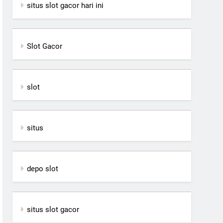
situs slot gacor hari ini
Slot Gacor
slot
situs
depo slot
situs slot gacor