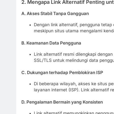
2.
Mengapa Link Alternatif Penting u
A. Akses Stabil Tanpa Gangguan
Dengan link alternatif, pengguna tet
meskipun situs utama mengalami kend
B. Keamanan Data Pengguna
Link alternatif resmi dilengkapi denga
SSL/TLS untuk melindungi data penggu
C. Dukungan terhadap Pemblokiran ISP
Di beberapa wilayah, akses ke situs per
layanan internet (ISP). Link alternati
D. Pengalaman Bermain yang Konsisten
Link alternatif memungkinkan pengguna