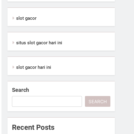
slot gacor
situs slot gacor hari ini
slot gacor hari ini
Search
SEARCH
Recent Posts