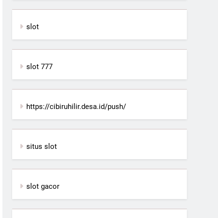
slot
slot 777
https://cibiruhilir.desa.id/push/
situs slot
slot gacor