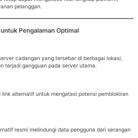
yanan pelanggan.
8 untuk Pengalaman Optimal
erver cadangan yang tersebar di berbagai lokasi,
n terjadi gangguan pada server utama.
link alternatif untuk mengatasi potensi pemblokiran
natif resmi melindungi data pengguna dari serangan