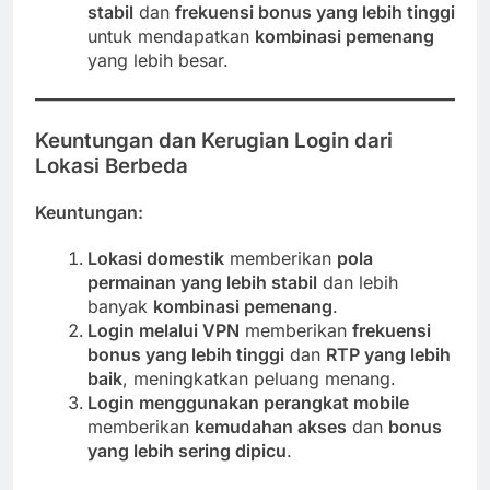
stabil
dan
frekuensi bonus yang lebih tinggi
untuk mendapatkan
kombinasi pemenang
yang lebih besar.
Keuntungan dan Kerugian Login dari
Lokasi Berbeda
Keuntungan
:
Lokasi domestik
memberikan
pola
permainan yang lebih stabil
dan lebih
banyak
kombinasi pemenang
.
Login melalui VPN
memberikan
frekuensi
bonus yang lebih tinggi
dan
RTP yang lebih
baik
, meningkatkan peluang menang.
Login menggunakan perangkat mobile
memberikan
kemudahan akses
dan
bonus
yang lebih sering dipicu
.