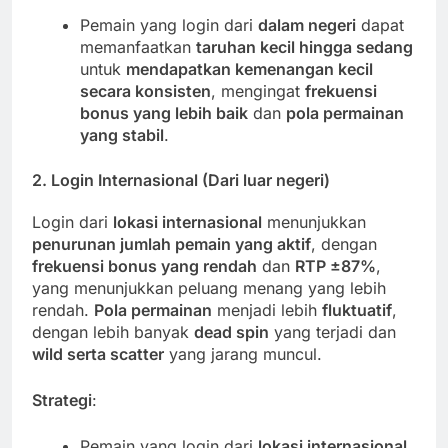
Pemain yang login dari
dalam negeri
dapat
memanfaatkan
taruhan kecil hingga sedang
untuk
mendapatkan kemenangan kecil
secara konsisten
, mengingat
frekuensi
bonus yang lebih baik
dan
pola permainan
yang stabil
.
2. Login Internasional (Dari luar negeri)
Login dari
lokasi internasional
menunjukkan
penurunan jumlah pemain yang aktif
, dengan
frekuensi bonus yang rendah
dan
RTP ±87%
,
yang menunjukkan peluang menang yang lebih
rendah.
Pola permainan
menjadi lebih
fluktuatif
,
dengan lebih banyak
dead spin
yang terjadi dan
wild serta scatter
yang jarang muncul.
Strategi
:
Pemain yang login dari
lokasi internasional