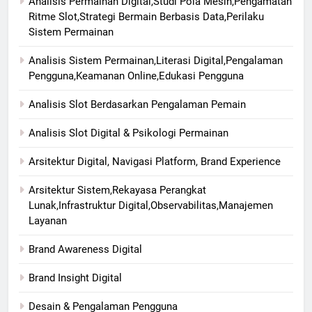
Analisis Permainan Digital,Studi Pola Mesin,Pengamatan
Ritme Slot,Strategi Bermain Berbasis Data,Perilaku
Sistem Permainan
Analisis Sistem Permainan,Literasi Digital,Pengalaman
Pengguna,Keamanan Online,Edukasi Pengguna
Analisis Slot Berdasarkan Pengalaman Pemain
Analisis Slot Digital & Psikologi Permainan
Arsitektur Digital, Navigasi Platform, Brand Experience
Arsitektur Sistem,Rekayasa Perangkat
Lunak,Infrastruktur Digital,Observabilitas,Manajemen
Layanan
Brand Awareness Digital
Brand Insight Digital
Desain & Pengalaman Pengguna