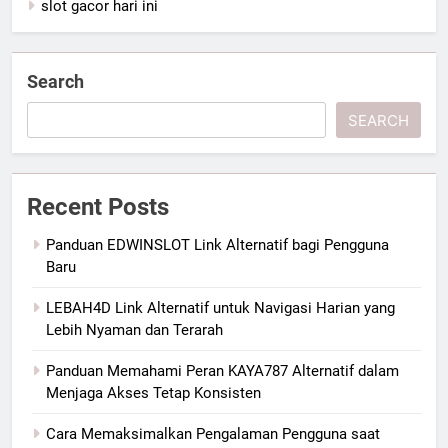
slot gacor hari ini
Search
SEARCH
Recent Posts
Panduan EDWINSLOT Link Alternatif bagi Pengguna
Baru
LEBAH4D Link Alternatif untuk Navigasi Harian yang
Lebih Nyaman dan Terarah
Panduan Memahami Peran KAYA787 Alternatif dalam
Menjaga Akses Tetap Konsisten
Cara Memaksimalkan Pengalaman Pengguna saat