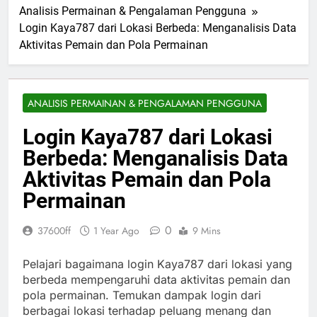
Analisis Permainan & Pengalaman Pengguna
Login Kaya787 dari Lokasi Berbeda: Menganalisis Data
Aktivitas Pemain dan Pola Permainan
ANALISIS PERMAINAN & PENGALAMAN PENGGUNA
Login Kaya787 dari Lokasi
Berbeda: Menganalisis Data
Aktivitas Pemain dan Pola
Permainan
0
37600ff
1 Year Ago
9 Mins
Pelajari bagaimana login Kaya787 dari lokasi yang
berbeda mempengaruhi data aktivitas pemain dan
pola permainan. Temukan dampak login dari
berbagai lokasi terhadap peluang menang dan