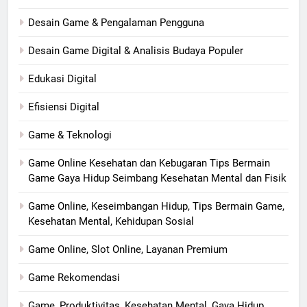
Desain Game & Pengalaman Pengguna
Desain Game Digital & Analisis Budaya Populer
Edukasi Digital
Efisiensi Digital
Game & Teknologi
Game Online Kesehatan dan Kebugaran Tips Bermain
Game Gaya Hidup Seimbang Kesehatan Mental dan Fisik
Game Online, Keseimbangan Hidup, Tips Bermain Game,
Kesehatan Mental, Kehidupan Sosial
Game Online, Slot Online, Layanan Premium
Game Rekomendasi
Game, Produktivitas, Kesehatan Mental, Gaya Hidup