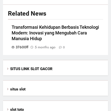
Related News
Transformasi Kehidupan Berbasis Teknologi
Modern: Inovasi yang Mengubah Cara
Manusia Hidup
37600ff
5 months ago
0
SITUS LINK SLOT GACOR
situs slot
slot toto