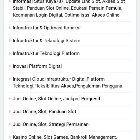
Informasi Situs Kaya787, Update Link Slot, Akses Slot
Stabil, Panduan Slot Online, Edukasi Pemain Pemula,
Keamanan Login Digital, Optimalisasi Akses Online
Infrastruktur & Optimasi Koneksi
Infrastruktur & Teknologi Sistem
Infrastruktur Teknologi Platform
Inovasi Platform Digital
Integrasi Cloud,Infrastruktur Digital,Platform
Teknologi,Fleksibilitas Akses,Pengalaman Pengguna
Judi Online, Slot Online, Jackpot Progresif
Judi Online, Slot, Panduan Slot
Judi Online, Slot, Strategi Permainan
Kasino Online, Slot Games, Bankroll Management,