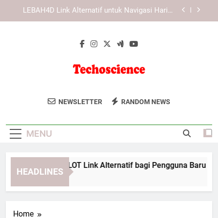
Skip
Panduan Memahami Peran KAYA787 Alternatif
to
dalam Menjaga Akses Tetap Konsisten
content
Cara Memaksimalkan Pengalaman Pengguna
saat Membuka LEBAH4D
Panduan EDWINSLOT Link Alternatif bagi
Pengguna Baru
LEBAH4D Link Alternatif untuk Navigasi Harian
yang Lebih Nyaman dan Terarah
Tech Teachers
Sumber Informasi Dan Tips Bagi Guru
Panduan Memahami Peran KAYA787 Alternatif
NEWSLETTER
RANDOM NEWS
dalam Menjaga Akses Tetap Konsisten
Log
Teknologi Di Tech Teachers Log. Untuk
Cara Memaksimalkan Pengalaman Pengguna
Pembelajaran Yang Lebih Baik.
saat Membuka LEBAH4D
MENU
nduan EDWINSLOT Link Alternatif bagi Pengguna Baru
HEADLINES
Weeks Ago
Home