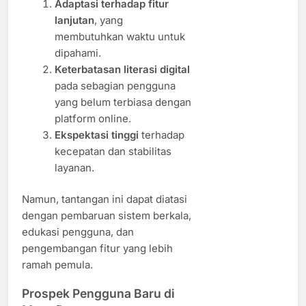
Adaptasi terhadap fitur
lanjutan
, yang
membutuhkan waktu untuk
dipahami.
Keterbatasan literasi digital
pada sebagian pengguna
yang belum terbiasa dengan
platform online.
Ekspektasi tinggi
terhadap
kecepatan dan stabilitas
layanan.
Namun, tantangan ini dapat diatasi
dengan pembaruan sistem berkala,
edukasi pengguna, dan
pengembangan fitur yang lebih
ramah pemula.
Prospek Pengguna Baru di