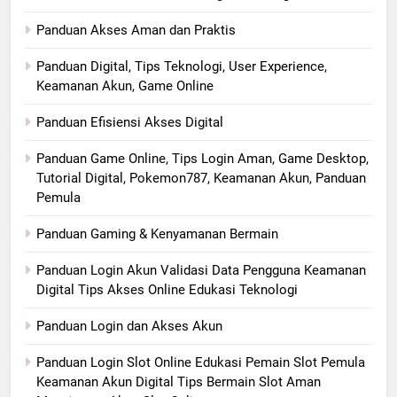
Panduan Akses Aman dan Praktis
Panduan Digital, Tips Teknologi, User Experience,
Keamanan Akun, Game Online
Panduan Efisiensi Akses Digital
Panduan Game Online, Tips Login Aman, Game Desktop,
Tutorial Digital, Pokemon787, Keamanan Akun, Panduan
Pemula
Panduan Gaming & Kenyamanan Bermain
Panduan Login Akun Validasi Data Pengguna Keamanan
Digital Tips Akses Online Edukasi Teknologi
Panduan Login dan Akses Akun
Panduan Login Slot Online Edukasi Pemain Slot Pemula
Keamanan Akun Digital Tips Bermain Slot Aman