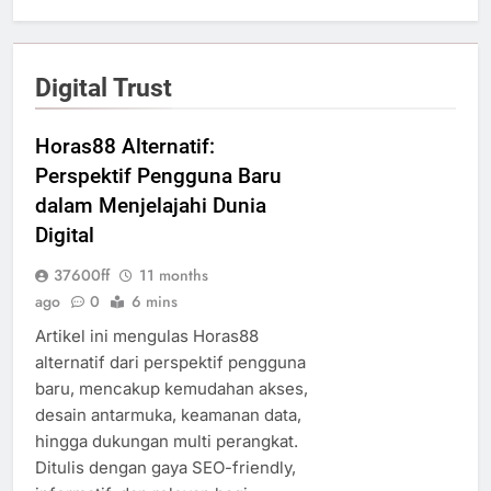
Digital Trust
Horas88 Alternatif:
Perspektif Pengguna Baru
dalam Menjelajahi Dunia
Digital
37600ff
11 months
ago
0
6 mins
Artikel ini mengulas Horas88
alternatif dari perspektif pengguna
baru, mencakup kemudahan akses,
desain antarmuka, keamanan data,
hingga dukungan multi perangkat.
Ditulis dengan gaya SEO-friendly,