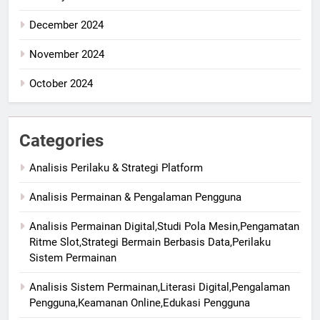
December 2024
November 2024
October 2024
Categories
Analisis Perilaku & Strategi Platform
Analisis Permainan & Pengalaman Pengguna
Analisis Permainan Digital,Studi Pola Mesin,Pengamatan
Ritme Slot,Strategi Bermain Berbasis Data,Perilaku
Sistem Permainan
Analisis Sistem Permainan,Literasi Digital,Pengalaman
Pengguna,Keamanan Online,Edukasi Pengguna