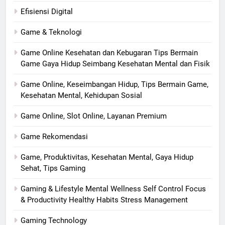
Efisiensi Digital
Game & Teknologi
Game Online Kesehatan dan Kebugaran Tips Bermain
Game Gaya Hidup Seimbang Kesehatan Mental dan Fisik
Game Online, Keseimbangan Hidup, Tips Bermain Game,
Kesehatan Mental, Kehidupan Sosial
Game Online, Slot Online, Layanan Premium
Game Rekomendasi
Game, Produktivitas, Kesehatan Mental, Gaya Hidup
Sehat, Tips Gaming
Gaming & Lifestyle Mental Wellness Self Control Focus
& Productivity Healthy Habits Stress Management
Gaming Technology