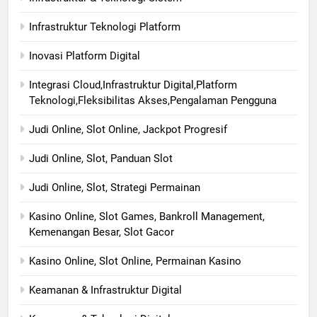
Infrastruktur Teknologi Platform
Inovasi Platform Digital
Integrasi Cloud,Infrastruktur Digital,Platform
Teknologi,Fleksibilitas Akses,Pengalaman Pengguna
Judi Online, Slot Online, Jackpot Progresif
Judi Online, Slot, Panduan Slot
Judi Online, Slot, Strategi Permainan
Kasino Online, Slot Games, Bankroll Management,
Kemenangan Besar, Slot Gacor
Kasino Online, Slot Online, Permainan Kasino
Keamanan & Infrastruktur Digital