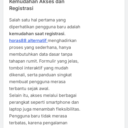
Kemudahan Akses dan
Registrasi
Salah satu hal pertama yang
diperhatikan pengguna baru adalah
kemudahan saat registrasi
.
horas88 alternatif
menghadirkan
proses yang sederhana, hanya
membutuhkan data dasar tanpa
tahapan rumit. Formulir yang jelas,
tombol interaktif yang mudah
dikenali, serta panduan singkat
membuat pengguna merasa
terbantu sejak awal.
Selain itu, akses melalui berbagai
perangkat seperti smartphone dan
laptop juga menambah fleksibilitas.
Pengguna baru tidak merasa
terbatas, karena pengalaman