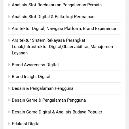
Analisis Slot Berdasarkan Pengalaman Pemain
Analisis Slot Digital & Psikologi Permainan
Arsitektur Digital, Navigasi Platform, Brand Experience
Arsitektur Sistem,Rekayasa Perangkat
Lunak,Infrastruktur Digital,Observabilitas,Manajemen
Layanan
Brand Awareness Digital
Brand Insight Digital
Desain & Pengalaman Pengguna
Desain Game & Pengalaman Pengguna
Desain Game Digital & Analisis Budaya Populer
Edukasi Digital