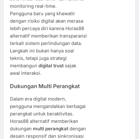
monitoring real-time.
Pengguna baru yang khawatir
dengan risiko digital akan merasa
lebih percaya diri karena Horas88
alternatif memberikan transparansi
terkait sistem perlindungan data.
Langkah ini bukan hanya soal
teknis, tetapi juga strategi
membangun
digital trust
sejak
awal interaksi.
Dukungan Multi Perangkat
Dalam era digital modern,
pengguna mengandalkan berbagai
perangkat untuk beraktivitas.
Horas88 alternatif memberikan
dukungan
multi perangkat
dengan
desain responsif dan sinkronisasi