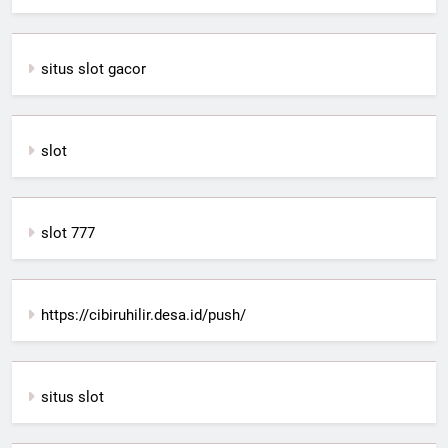
situs slot gacor
slot
slot 777
https://cibiruhilir.desa.id/push/
situs slot