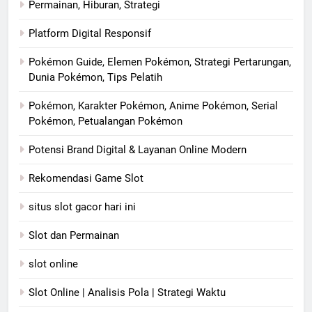
Permainan, Hiburan, Strategi
Platform Digital Responsif
Pokémon Guide, Elemen Pokémon, Strategi Pertarungan,
Dunia Pokémon, Tips Pelatih
Pokémon, Karakter Pokémon, Anime Pokémon, Serial
Pokémon, Petualangan Pokémon
Potensi Brand Digital & Layanan Online Modern
Rekomendasi Game Slot
situs slot gacor hari ini
Slot dan Permainan
slot online
Slot Online | Analisis Pola | Strategi Waktu