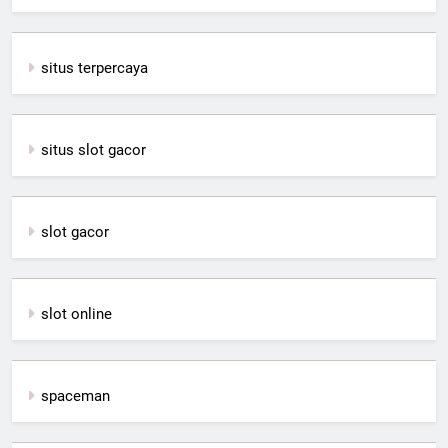
situs terpercaya
situs slot gacor
slot gacor
slot online
spaceman