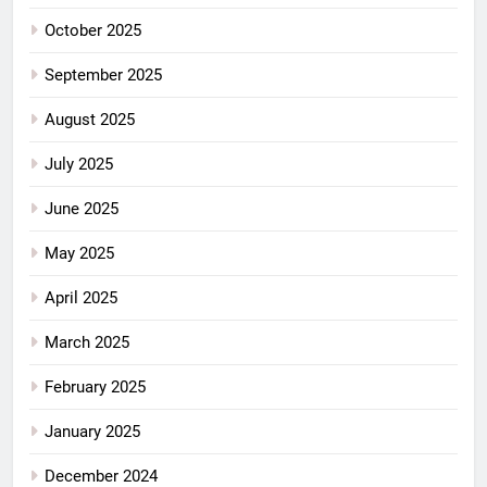
October 2025
September 2025
August 2025
July 2025
June 2025
May 2025
April 2025
March 2025
February 2025
January 2025
December 2024