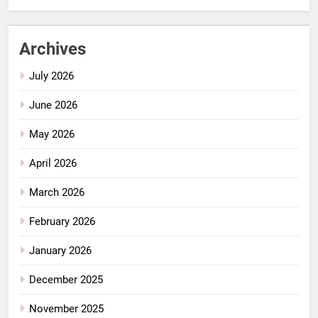
Archives
July 2026
June 2026
May 2026
April 2026
March 2026
February 2026
January 2026
December 2025
November 2025