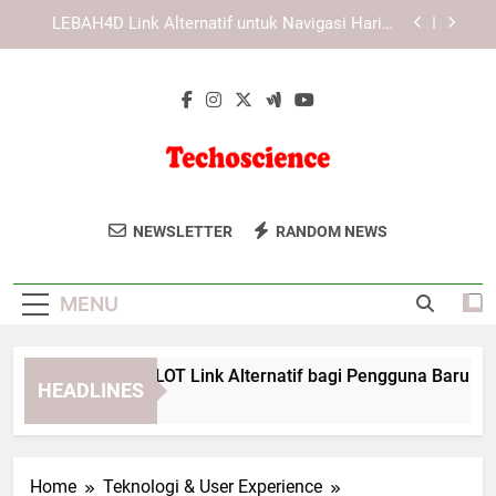
Skip
Panduan Memahami Peran KAYA787 Alternatif
to
dalam Menjaga Akses Tetap Konsisten
content
Cara Memaksimalkan Pengalaman Pengguna
saat Membuka LEBAH4D
Panduan EDWINSLOT Link Alternatif bagi
Pengguna Baru
LEBAH4D Link Alternatif untuk Navigasi Harian
yang Lebih Nyaman dan Terarah
Tech Teachers
Sumber Informasi Dan Tips Bagi Guru
Panduan Memahami Peran KAYA787 Alternatif
NEWSLETTER
RANDOM NEWS
dalam Menjaga Akses Tetap Konsisten
Log
Teknologi Di Tech Teachers Log. Untuk
Cara Memaksimalkan Pengalaman Pengguna
Pembelajaran Yang Lebih Baik.
saat Membuka LEBAH4D
MENU
nduan EDWINSLOT Link Alternatif bagi Pengguna Baru
HEADLINES
Weeks Ago
Home
Teknologi & User Experience