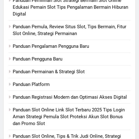
Panduan Pemilihan Slot Strategi Bermain Slot Online
Edukasi Pemain Slot Tips Pengalaman Bermain Hiburan
Digital
Panduan Pemula, Review Situs Slot, Tips Bermain, Fitur
Slot Online, Strategi Permainan
Panduan Pengalaman Pengguna Baru
Panduan Pengguna Baru
Panduan Permainan & Strategi Slot
Panduan Platform
Panduan Registrasi Modern dan Optimasi Akses Digital
Panduan Slot Online Link Slot Terbaru 2025 Tips Login
Aman Strategi Pemula Slot Proteksi Akun Slot Bonus
dan Promo Slot
Panduan Slot Online, Tips & Trik Judi Online, Strategi