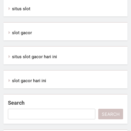
situs slot
slot gacor
situs slot gacor hari ini
slot gacor hari ini
Search
SEARCH