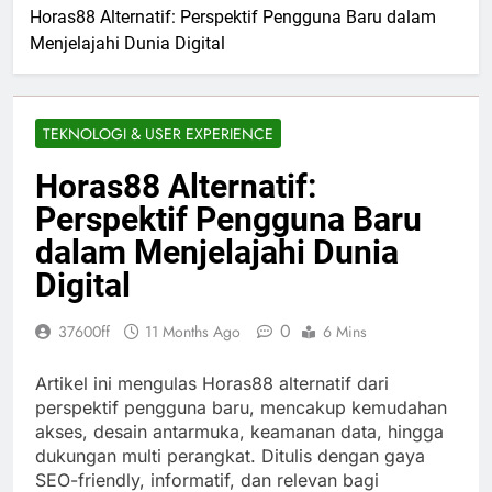
Horas88 Alternatif: Perspektif Pengguna Baru dalam
Menjelajahi Dunia Digital
TEKNOLOGI & USER EXPERIENCE
Horas88 Alternatif:
Perspektif Pengguna Baru
dalam Menjelajahi Dunia
Digital
0
37600ff
11 Months Ago
6 Mins
Artikel ini mengulas Horas88 alternatif dari
perspektif pengguna baru, mencakup kemudahan
akses, desain antarmuka, keamanan data, hingga
dukungan multi perangkat. Ditulis dengan gaya
SEO-friendly, informatif, dan relevan bagi