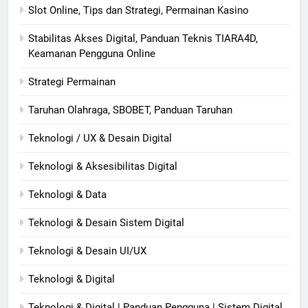
Slot Online, Tips dan Strategi, Permainan Kasino
Stabilitas Akses Digital, Panduan Teknis TIARA4D,
Keamanan Pengguna Online
Strategi Permainan
Taruhan Olahraga, SBOBET, Panduan Taruhan
Teknologi / UX & Desain Digital
Teknologi & Aksesibilitas Digital
Teknologi & Data
Teknologi & Desain Sistem Digital
Teknologi & Desain UI/UX
Teknologi & Digital
Teknologi & Digital | Panduan Pengguna | Sistem Digital