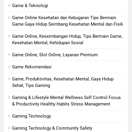
Game & Teknologi
Game Online Kesehatan dan Kebugaran Tips Bermain
Game Gaya Hidup Seimbang Kesehatan Mental dan Fisik
Game Online, Keseimbangan Hidup, Tips Bermain Game,
Kesehatan Mental, Kehidupan Sosial
Game Online, Slot Online, Layanan Premium
Game Rekomendasi
Game, Produktivitas, Kesehatan Mental, Gaya Hidup
Sehat, Tips Gaming
Gaming & Lifestyle Mental Wellness Self Control Focus
& Productivity Healthy Habits Stress Management
Gaming Technology
Gaming Technology & Community Safety