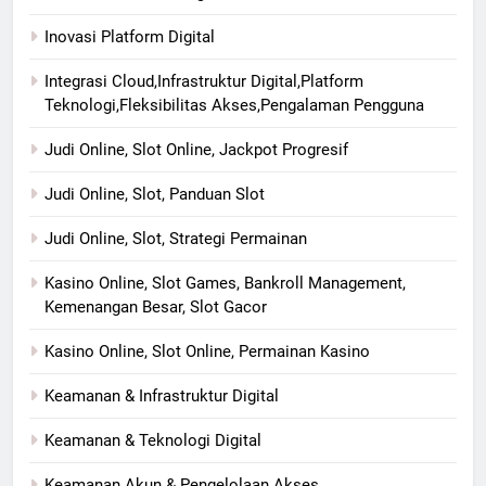
Inovasi Platform Digital
Integrasi Cloud,Infrastruktur Digital,Platform
Teknologi,Fleksibilitas Akses,Pengalaman Pengguna
Judi Online, Slot Online, Jackpot Progresif
Judi Online, Slot, Panduan Slot
Judi Online, Slot, Strategi Permainan
Kasino Online, Slot Games, Bankroll Management,
Kemenangan Besar, Slot Gacor
Kasino Online, Slot Online, Permainan Kasino
Keamanan & Infrastruktur Digital
Keamanan & Teknologi Digital
Keamanan Akun & Pengelolaan Akses