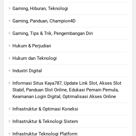
Gaming, Hiburan, Teknologi
Gaming, Panduan, Champion4D
Gaming, Tips & Trik, Pengembangan Diri
Hukum & Perjudian
Hukum dan Teknologi
Industri Digital
Informasi Situs Kaya787, Update Link Slot, Akses Slot
Stabil, Panduan Slot Online, Edukasi Pemain Pemula,
Keamanan Login Digital, Optimalisasi Akses Online
Infrastruktur & Optimasi Koneksi
Infrastruktur & Teknologi Sistem
Infrastruktur Teknologi Platform